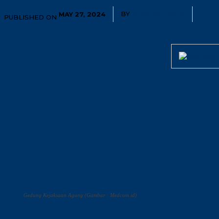
BY
GHUFRAN AFIF
MAY 27, 2024
PUBLISHED ON
Gedung Kejaksaan Agung (Gambar : Medcom.id)