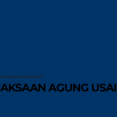
G
GLOBAL
RISET
OPINI
sa Agung Muda Diuntit
JAKSAAN AGUNG USAI