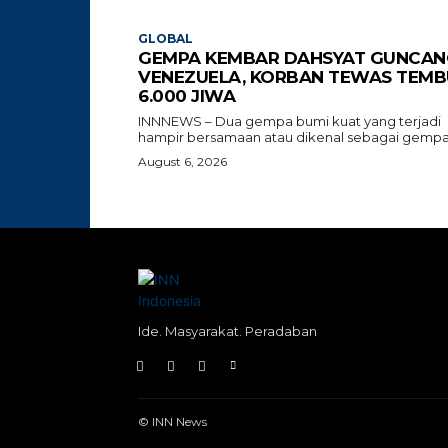
GLOBAL
GEMPA KEMBAR DAHSYAT GUNCAN
VENEZUELA, KORBAN TEWAS TEMB
6.000 JIWA
INNNEWS – Dua gempa bumi kuat yang terjadi
hampir bersamaan atau dikenal sebagai gempa.
August 6, 2026
Ide. Masyarakat. Peradaban
© INN News