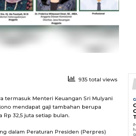
935 total views
a termasuk Menteri Keuangan Sri Mulyani
G
jono mendapat gaji tambahan berupa
Rp 32,5 juta setiap bulan.
I
h
ang dalam Peraturan Presiden (Perpres)
g