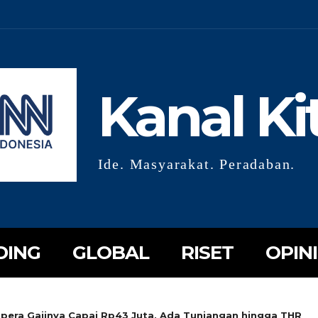
Kanal Ki
Ide. Masyarakat. Peradaban.
DING
GLOBAL
RISET
OPINI
apera Gajinya Capai Rp43 Juta, Ada Tunjangan hingga THR