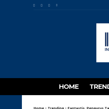
HOME
TREN
Home
Trending
Fantastis, Pengurus T