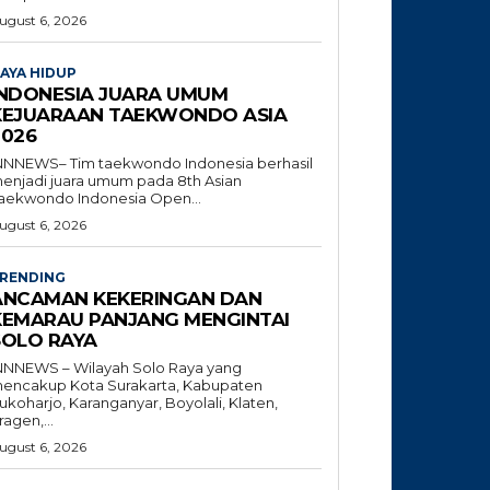
ugust 6, 2026
AYA HIDUP
INDONESIA JUARA UMUM
KEJUARAAN TAEKWONDO ASIA
2026
NNNEWS– Tim taekwondo Indonesia berhasil
enjadi juara umum pada 8th Asian
aekwondo Indonesia Open...
ugust 6, 2026
RENDING
ANCAMAN KEKERINGAN DAN
KEMARAU PANJANG MENGINTAI
SOLO RAYA
NNNEWS – Wilayah Solo Raya yang
encakup Kota Surakarta, Kabupaten
ukoharjo, Karanganyar, Boyolali, Klaten,
ragen,...
ugust 6, 2026