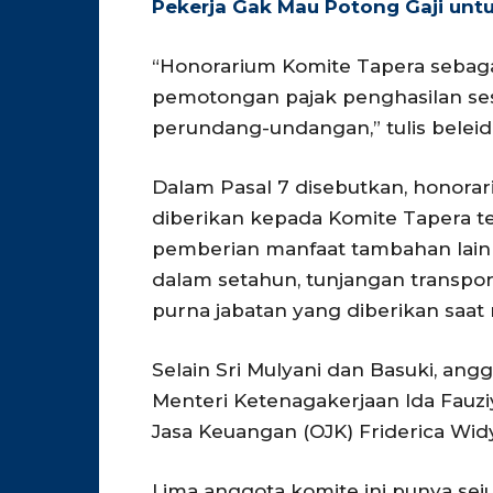
Pekerja Gak Mau Potong Gaji untu
“Honorarium Komite Tapera sebaga
pemotongan pajak penghasilan se
perundang-undangan,” tulis beleid t
Dalam Pasal 7 disebutkan, honorar
diberikan kepada Komite Tapera te
pemberian manfaat tambahan lainn
dalam setahun, tunjangan transport
purna jabatan yang diberikan saat 
Selain Sri Mulyani dan Basuki, ang
Menteri Ketenagakerjaan Ida Fauz
Jasa Keuangan (OJK) Friderica Widy
Lima anggota komite ini punya se