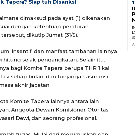
k Tapera? Siap tuh Disanksi
T
imana dimaksud pada ayat (1) dikenakan
M
suai dengan ketentuan peraturan
I
D
ersebut, dikutip Jumat (31/5).
s
A
ium, insentif, dan manfaat tambahan lainnya
rhitung sejak pengangkatan. Selain itu,
ya bagi Komite Tapera berupa THR 1 kali
asi setiap bulan, dan tunjangan asuransi
masa akhir jabatan.
gota Komite Tapera lainnya antara lain
iyah, Anggota Dewan Komisioner Otoritas
asari Dewi, dan seorang profesional.
jumlah tugas. Mulai dari merumuskan dan