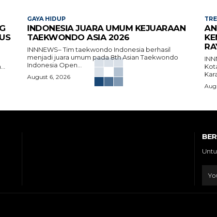
GAYA HIDUP
TR
G
INDONESIA JUARA UMUM KEJUARAAN
AN
US
TAEKWONDO ASIA 2026
KE
RA
INNNEWS– Tim taekwondo Indonesia berhasil
menjadi juara umum pada 8th Asian Taekwondo
INN
Indonesia Open...
..
Kot
Kara
August 6, 2026
Augu
BE
Untu