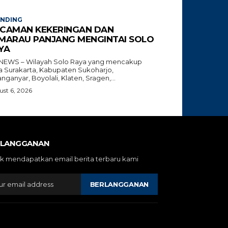
ENDING
CAMAN KEKERINGAN DAN
MARAU PANJANG MENGINTAI SOLO
YA
NEWS – Wilayah Solo Raya yang mencakup
a Surakarta, Kabupaten Sukoharjo,
nganyar, Boyolali, Klaten, Sragen,...
st 6, 2026
RLANGGANAN
k mendapatkan email berita terbaru kami
BERLANGGANAN