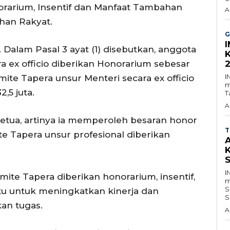
rarium, Insentif dan Manfaat Tambahan
A
han Rakyat.
G
 Dalam Pasal 3 ayat (1) disebutkan, anggota
a ex officio diberikan Honorarium sebesar
I
ite Tapera unsur Menteri secara ex officio
m
,5 juta.
T
A
etua, artinya ia memperoleh besaran honor
T
e Tapera unsur profesional diberikan
I
mite Tapera diberikan honorarium, insentif,
m
S
tu untuk meningkatkan kinerja dan
S
an tugas.
A