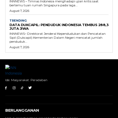
INNNEWS – Timnas Indonesia menghadapi ujian kritis saat
bertemu tuan rumah Singapura pada laga...
August 7, 2026
TRENDING
DATA DUKCAPIL: PENDUDUK INDONESIA TEMBUS 288,3
JUTA JIWA
INNNEWS– Direktorat Jenderal Kependudukan dan Pencatatan
Sipil (Dukcapil) Kementerian Dalam Negeri mencatat jumlah
penduduk...
August 7, 2026
Ide. Masyarakat. Peradaban
BERLANGGANAN