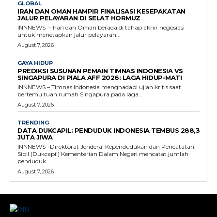
GLOBAL
IRAN DAN OMAN HAMPIR FINALISASI KESEPAKATAN
JALUR PELAYARAN DI SELAT HORMUZ
INNNEWS – Iran dan Oman berada di tahap akhir negosiasi
untuk menetapkan jalur pelayaran...
August 7, 2026
GAYA HIDUP
PREDIKSI SUSUNAN PEMAIN TIMNAS INDONESIA VS
SINGAPURA DI PIALA AFF 2026: LAGA HIDUP-MATI
INNNEWS – Timnas Indonesia menghadapi ujian kritis saat
bertemu tuan rumah Singapura pada laga...
August 7, 2026
TRENDING
DATA DUKCAPIL: PENDUDUK INDONESIA TEMBUS 288,3
JUTA JIWA
INNNEWS– Direktorat Jenderal Kependudukan dan Pencatatan
Sipil (Dukcapil) Kementerian Dalam Negeri mencatat jumlah
penduduk...
August 7, 2026