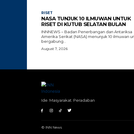
RISET
NASA TUNJUK 10 ILMUWAN UNTUK
RISET DI KUTUB SELATAN BULAN
INNNEWS – Badan Penerbangan dan Antariksa
Amerika Serikat (NASA) menunjuk 10 ilmuwan u
bergabung...
August 7, 2026
Ide. Masyarakat. Peradaban
© INN News