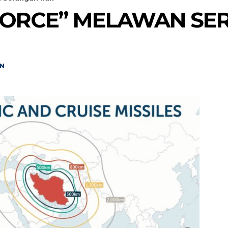
 FORCE” MELAWAN SE
N