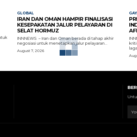
GLOBAL
GAY
IRAN DAN OMAN HAMPIR FINALISASI
PR
KESEPAKATAN JALUR PELAYARAN DI
IN
SELAT HORMUZ
AF
ntuk
INNNEWS – Iran dan Oman berada di tahap akhir
INN
negosiasi untuk menetapkan jalur pelayaran...
kri
laga
August 7, 2026
Augu
BE
Untu