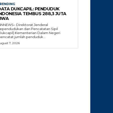
RENDING
DATA DUKCAPIL: PENDUDUK
INDONESIA TEMBUS 288,3 JUTA
JIWA
NNNEWS– Direktorat Jenderal
ependudukan dan Pencatatan Sipil
Dukcapil) Kementerian Dalam Negeri
encatat jumlah penduduk...
ugust 7, 2026