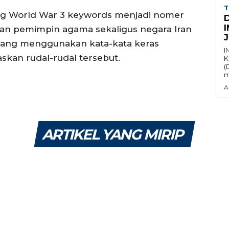
T
ing World War 3 keywords menjadi nomer
ingan pemimpin agama sekaligus negara Iran
l yang menggunakan kata-kata keras
I
skan rudal-rudal tersebut.
K
(
m
A
ARTIKEL YANG MIRIP