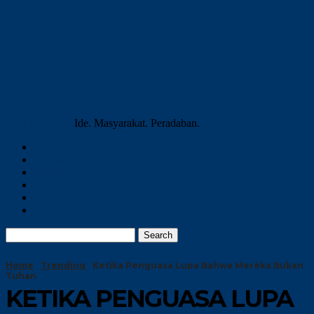
INN Indonesia
Ide. Masyarakat. Peradaban.
Home
Trending
Global
Riset
Opini
Gaya Hidup
Home
Trending
Ketika Penguasa Lupa Bahwa Mereka Bukan
Tuhan
KETIKA PENGUASA LUPA