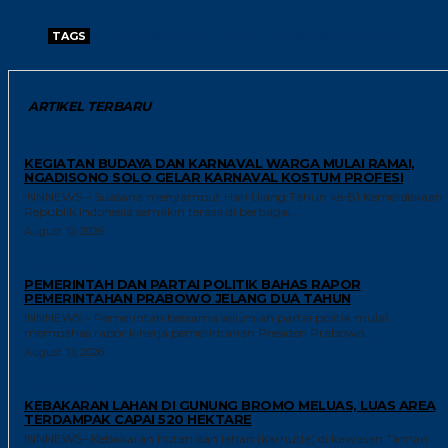
TAGS
PENGUASA BUKAN TUHAN
PENGUASA LUPA DIRI
ARTIKEL TERBARU
GAYA HIDUP
KEGIATAN BUDAYA DAN KARNAVAL WARGA MULAI RAMAI,
NGADISONO SOLO GELAR KARNAVAL KOSTUM PROFESI
INNNEWS – Suasana menyambut Hari Ulang Tahun ke-81 Kemerdekaan
Republik Indonesia semakin terasa di berbagai...
August 10, 2026
TRENDING
PEMERINTAH DAN PARTAI POLITIK BAHAS RAPOR
PEMERINTAHAN PRABOWO JELANG DUA TAHUN
INNNEWS – Pemerintah bersama sejumlah partai politik mulai
membahas rapor kinerja pemerintahan Presiden Prabowo...
August 10, 2026
TRENDING
KEBAKARAN LAHAN DI GUNUNG BROMO MELUAS, LUAS AREA
TERDAMPAK CAPAI 520 HEKTARE
INNNEWS– Kebakaran hutan dan lahan (karhutla) di kawasan Taman