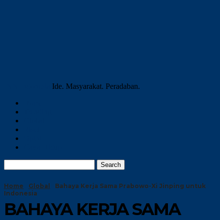
INN Indonesia
Ide. Masyarakat. Peradaban.
Home
Trending
Global
Riset
Opini
Gaya Hidup
Home
Global
Bahaya Kerja Sama Prabowo-Xi Jinping untuk
Indonesia
BAHAYA KERJA SAMA