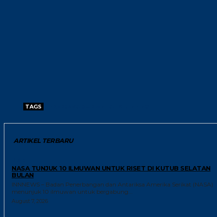
TAGS
PRABOWO SUBIANTO
XI JINPING
ARTIKEL TERBARU
RISET
NASA TUNJUK 10 ILMUWAN UNTUK RISET DI KUTUB SELATAN
BULAN
INNNEWS – Badan Penerbangan dan Antariksa Amerika Serikat (NASA)
menunjuk 10 ilmuwan untuk bergabung...
August 7, 2026