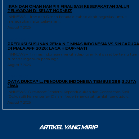
GLOBAL
IRAN DAN OMAN HAMPIR FINALISASI KESEPAKATAN JALUR
PELAYARAN DI SELAT HORMUZ
INNNEWS – Iran dan Oman berada di tahap akhir negosiasi untuk
menetapkan jalur pelayaran...
August 7, 2026
GAYA HIDUP
PREDIKSI SUSUNAN PEMAIN TIMNAS INDONESIA VS SINGAPUR
DI PIALA AFF 2026: LAGA HIDUP-MATI
INNNEWS – Timnas Indonesia menghadapi ujian kritis saat bertemu tuan
rumah Singapura pada laga...
August 7, 2026
TRENDING
DATA DUKCAPIL: PENDUDUK INDONESIA TEMBUS 288,3 JUTA
JIWA
INNNEWS– Direktorat Jenderal Kependudukan dan Pencatatan Sipil
(Dukcapil) Kementerian Dalam Negeri mencatat jumlah penduduk...
August 7, 2026
ARTIKEL YANG MIRIP