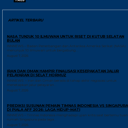
ARTIKEL TERBARU
RISET
NASA TUNJUK 10 ILMUWAN UNTUK RISET DI KUTUB SELATAN
BULAN
INNNEWS – Badan Penerbangan dan Antariksa Amerika Serikat (NASA)
menunjuk 10 ilmuwan untuk bergabung...
August 7, 2026
GLOBAL
IRAN DAN OMAN HAMPIR FINALISASI KESEPAKATAN JALUR
PELAYARAN DI SELAT HORMUZ
INNNEWS – Iran dan Oman berada di tahap akhir negosiasi untuk
menetapkan jalur pelayaran...
August 7, 2026
GAYA HIDUP
PREDIKSI SUSUNAN PEMAIN TIMNAS INDONESIA VS SINGAPUR
DI PIALA AFF 2026: LAGA HIDUP-MATI
INNNEWS – Timnas Indonesia menghadapi ujian kritis saat bertemu tuan
rumah Singapura pada laga...
August 7, 2026