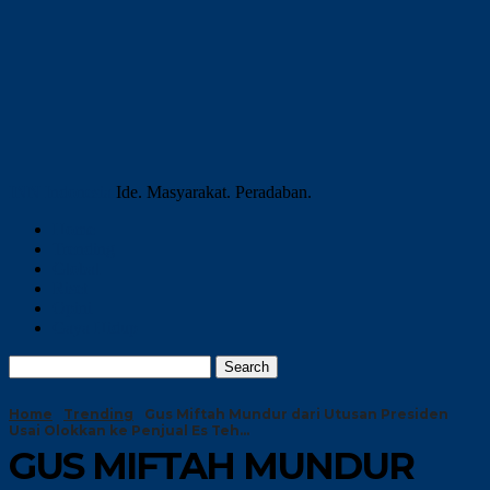
INN Indonesia
Ide. Masyarakat. Peradaban.
Home
Trending
Global
Riset
Opini
Gaya Hidup
Home
Trending
Gus Miftah Mundur dari Utusan Presiden
Usai Olokkan ke Penjual Es Teh...
GUS MIFTAH MUNDUR