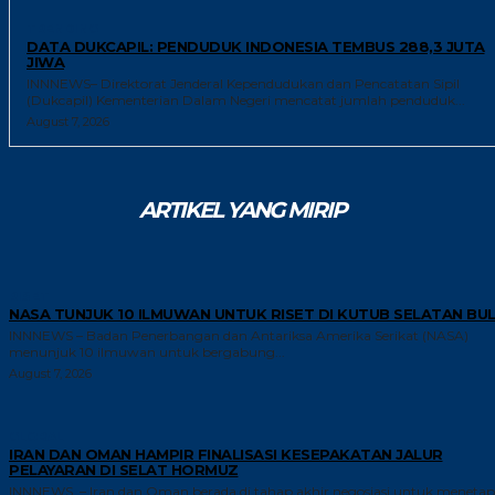
TRENDING
DATA DUKCAPIL: PENDUDUK INDONESIA TEMBUS 288,3 JUTA
JIWA
INNNEWS– Direktorat Jenderal Kependudukan dan Pencatatan Sipil
(Dukcapil) Kementerian Dalam Negeri mencatat jumlah penduduk...
August 7, 2026
ARTIKEL YANG MIRIP
RISET
NASA TUNJUK 10 ILMUWAN UNTUK RISET DI KUTUB SELATAN BU
INNNEWS – Badan Penerbangan dan Antariksa Amerika Serikat (NASA)
menunjuk 10 ilmuwan untuk bergabung...
August 7, 2026
GLOBAL
IRAN DAN OMAN HAMPIR FINALISASI KESEPAKATAN JALUR
PELAYARAN DI SELAT HORMUZ
INNNEWS – Iran dan Oman berada di tahap akhir negosiasi untuk meneta