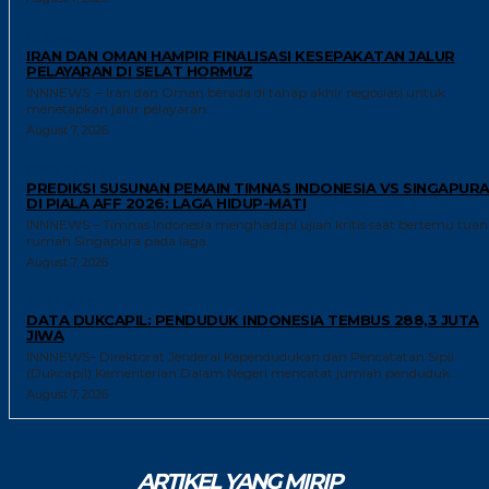
GLOBAL
IRAN DAN OMAN HAMPIR FINALISASI KESEPAKATAN JALUR
PELAYARAN DI SELAT HORMUZ
INNNEWS – Iran dan Oman berada di tahap akhir negosiasi untuk
menetapkan jalur pelayaran...
August 7, 2026
GAYA HIDUP
PREDIKSI SUSUNAN PEMAIN TIMNAS INDONESIA VS SINGAPUR
DI PIALA AFF 2026: LAGA HIDUP-MATI
INNNEWS – Timnas Indonesia menghadapi ujian kritis saat bertemu tuan
rumah Singapura pada laga...
August 7, 2026
TRENDING
DATA DUKCAPIL: PENDUDUK INDONESIA TEMBUS 288,3 JUTA
JIWA
INNNEWS– Direktorat Jenderal Kependudukan dan Pencatatan Sipil
(Dukcapil) Kementerian Dalam Negeri mencatat jumlah penduduk...
August 7, 2026
ARTIKEL YANG MIRIP