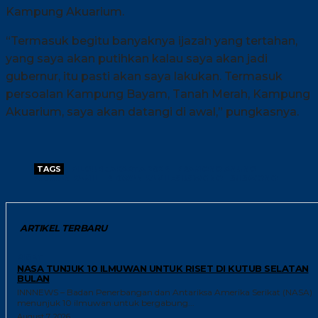
Kampung Akuarium.
“Termasuk begitu banyaknya ijazah yang tertahan,
yang saya akan putihkan kalau saya akan jadi
gubernur, itu pasti akan saya lakukan. Termasuk
persoalan Kampung Bayam, Tanah Merah, Kampung
Akuarium, saya akan datangi di awal,” pungkasnya.
TAGS
PILGUB JAKARTA 2024
PRAMONO ANUNG
RIDWAN KAMIL
RIDWAN KAMIL-SUSWONO
SUSWONO
ARTIKEL TERBARU
RISET
NASA TUNJUK 10 ILMUWAN UNTUK RISET DI KUTUB SELATAN
BULAN
INNNEWS – Badan Penerbangan dan Antariksa Amerika Serikat (NASA)
menunjuk 10 ilmuwan untuk bergabung...
August 7, 2026