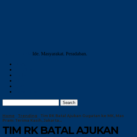
INN Indonesia
Ide. Masyarakat. Peradaban.
Home
Trending
Global
Riset
Opini
Gaya Hidup
Home
Trending
Tim RK Batal Ajukan Gugatan ke MK, Mas
Pram: Terima Kasih, Jakarta...
TIM RK BATAL AJUKAN