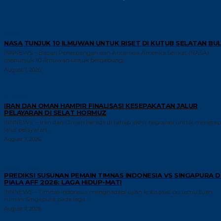
RISET
NASA TUNJUK 10 ILMUWAN UNTUK RISET DI KUTUB SELATAN BU
INNNEWS – Badan Penerbangan dan Antariksa Amerika Serikat (NASA)
menunjuk 10 ilmuwan untuk bergabung...
August 7, 2026
GLOBAL
IRAN DAN OMAN HAMPIR FINALISASI KESEPAKATAN JALUR
PELAYARAN DI SELAT HORMUZ
INNNEWS – Iran dan Oman berada di tahap akhir negosiasi untuk meneta
jalur pelayaran...
August 7, 2026
GAYA HIDUP
PREDIKSI SUSUNAN PEMAIN TIMNAS INDONESIA VS SINGAPURA D
PIALA AFF 2026: LAGA HIDUP-MATI
INNNEWS – Timnas Indonesia menghadapi ujian kritis saat bertemu tuan
rumah Singapura pada laga...
August 7, 2026