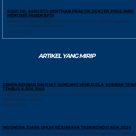
TRENDING
RSUP DR. SARDJITO HENTIKAN PRAKTIK DOKTER PPDS YANG
MENCIBIR PASIEN BPJS
INNNEWS – Rumah Sakit Umum Pusat (RSUP) Dr. Sardjito Yogyakarta
resmi menghentikan stase atau...
August 6, 2026
ARTIKEL YANG MIRIP
GLOBAL
GEMPA KEMBAR DAHSYAT GUNCANG VENEZUELA, KORBAN TEW
TEMBUS 6.000 JIWA
INNNEWS – Dua gempa bumi kuat yang terjadi hampir bersamaan atau
dikenal sebagai gempa...
August 6, 2026
GAYA HIDUP
INDONESIA JUARA UMUM KEJUARAAN TAEKWONDO ASIA 2026
INNNEWS– Tim taekwondo Indonesia berhasil menjadi juara umum pada 8