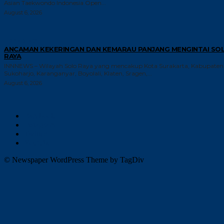
Asian Taekwondo Indonesia Open...
August 6, 2026
TRENDING
ANCAMAN KEKERINGAN DAN KEMARAU PANJANG MENGINTAI SO
RAYA
INNNEWS – Wilayah Solo Raya yang mencakup Kota Surakarta, Kabupaten
Sukoharjo, Karanganyar, Boyolali, Klaten, Sragen,...
August 6, 2026
Facebook
Instagram
Twitter
Youtube
© Newspaper WordPress Theme by TagDiv