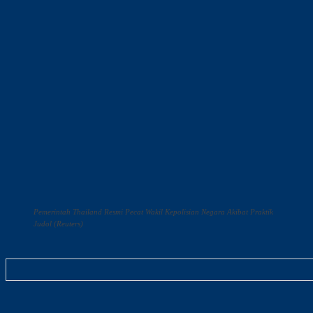
Pemerintah Thailand Resmi Pecat Wakil Kepolisian Negara Akibat Praktik
Judol (Reuters)