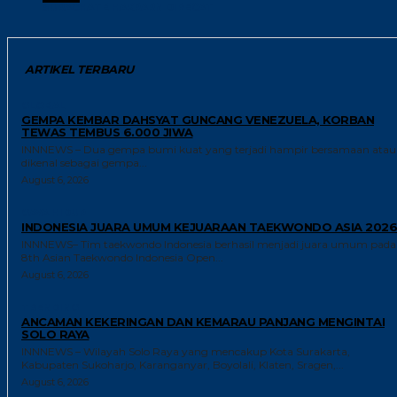
SURACHATE HAKPARN DIPECAT
ARTIKEL TERBARU
GLOBAL
GEMPA KEMBAR DAHSYAT GUNCANG VENEZUELA, KORBAN
TEWAS TEMBUS 6.000 JIWA
INNNEWS – Dua gempa bumi kuat yang terjadi hampir bersamaan atau
dikenal sebagai gempa...
August 6, 2026
GAYA HIDUP
INDONESIA JUARA UMUM KEJUARAAN TAEKWONDO ASIA 2026
INNNEWS– Tim taekwondo Indonesia berhasil menjadi juara umum pada
8th Asian Taekwondo Indonesia Open...
August 6, 2026
TRENDING
ANCAMAN KEKERINGAN DAN KEMARAU PANJANG MENGINTAI
SOLO RAYA
INNNEWS – Wilayah Solo Raya yang mencakup Kota Surakarta,
Kabupaten Sukoharjo, Karanganyar, Boyolali, Klaten, Sragen,...
August 6, 2026