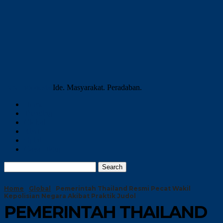
INN Indonesia
Ide. Masyarakat. Peradaban.
Home
Trending
Global
Riset
Opini
Gaya Hidup
Home
Global
Pemerintah Thailand Resmi Pecat Wakil
Kepolisian Negara Akibat Praktik Judol
PEMERINTAH THAILAND