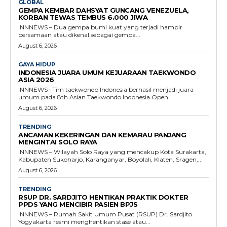
GLOBAL
GEMPA KEMBAR DAHSYAT GUNCANG VENEZUELA,
KORBAN TEWAS TEMBUS 6.000 JIWA
INNNEWS – Dua gempa bumi kuat yang terjadi hampir
bersamaan atau dikenal sebagai gempa...
August 6, 2026
GAYA HIDUP
INDONESIA JUARA UMUM KEJUARAAN TAEKWONDO
ASIA 2026
INNNEWS– Tim taekwondo Indonesia berhasil menjadi juara
umum pada 8th Asian Taekwondo Indonesia Open...
August 6, 2026
TRENDING
ANCAMAN KEKERINGAN DAN KEMARAU PANJANG
MENGINTAI SOLO RAYA
INNNEWS – Wilayah Solo Raya yang mencakup Kota Surakarta,
Kabupaten Sukoharjo, Karanganyar, Boyolali, Klaten, Sragen,...
August 6, 2026
TRENDING
RSUP DR. SARDJITO HENTIKAN PRAKTIK DOKTER
PPDS YANG MENCIBIR PASIEN BPJS
INNNEWS – Rumah Sakit Umum Pusat (RSUP) Dr. Sardjito
Yogyakarta resmi menghentikan stase atau...