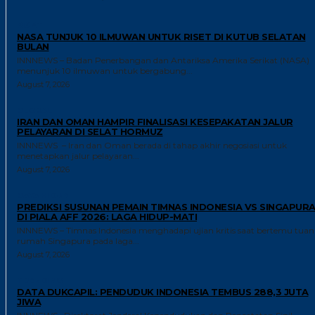
RISET
NASA TUNJUK 10 ILMUWAN UNTUK RISET DI KUTUB SELATAN
BULAN
INNNEWS – Badan Penerbangan dan Antariksa Amerika Serikat (NASA)
menunjuk 10 ilmuwan untuk bergabung...
August 7, 2026
GLOBAL
IRAN DAN OMAN HAMPIR FINALISASI KESEPAKATAN JALUR
PELAYARAN DI SELAT HORMUZ
INNNEWS – Iran dan Oman berada di tahap akhir negosiasi untuk
menetapkan jalur pelayaran...
August 7, 2026
GAYA HIDUP
PREDIKSI SUSUNAN PEMAIN TIMNAS INDONESIA VS SINGAPUR
DI PIALA AFF 2026: LAGA HIDUP-MATI
INNNEWS – Timnas Indonesia menghadapi ujian kritis saat bertemu tuan
rumah Singapura pada laga...
August 7, 2026
TRENDING
DATA DUKCAPIL: PENDUDUK INDONESIA TEMBUS 288,3 JUTA
JIWA