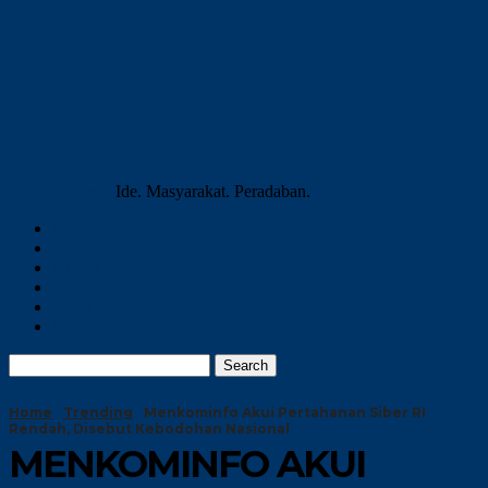
INN Indonesia
Ide. Masyarakat. Peradaban.
Home
Trending
Global
Riset
Opini
Gaya Hidup
Home
Trending
Menkominfo Akui Pertahanan Siber RI
Rendah, Disebut Kebodohan Nasional
MENKOMINFO AKUI