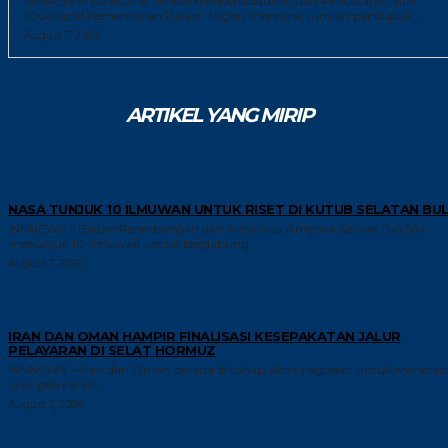
INNNEWS– Direktorat Jenderal Kependudukan dan Pencatatan Sipil
(Dukcapil) Kementerian Dalam Negeri mencatat jumlah penduduk...
August 7, 2026
ARTIKEL YANG MIRIP
RISET
NASA TUNJUK 10 ILMUWAN UNTUK RISET DI KUTUB SELATAN BU
INNNEWS – Badan Penerbangan dan Antariksa Amerika Serikat (NASA)
menunjuk 10 ilmuwan untuk bergabung...
August 7, 2026
GLOBAL
IRAN DAN OMAN HAMPIR FINALISASI KESEPAKATAN JALUR
PELAYARAN DI SELAT HORMUZ
INNNEWS – Iran dan Oman berada di tahap akhir negosiasi untuk meneta
jalur pelayaran...
August 7, 2026