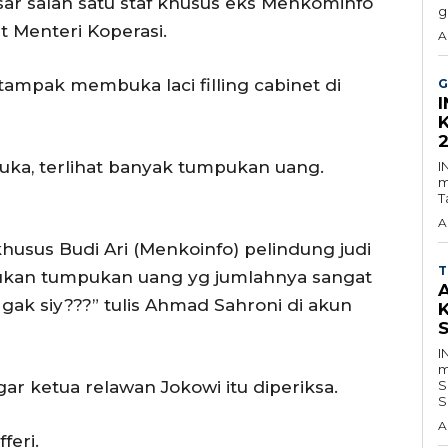
r salah satu staf khusus eks Menkominfo
g
t Menteri Koperasi.
A
tampak membuka laci filling cabinet di
G
dibuka, terlihat banyak tumpukan uang.
I
m
T
A
khusus Budi Ari (Menkoinfo) pelindung judi
T
emukan tumpukan uang yg jumlahnya sangat
n gak siy???” tulis Ahmad Sahroni di akun
I
m
r ketua relawan Jokowi itu diperiksa.
S
S
A
feri.