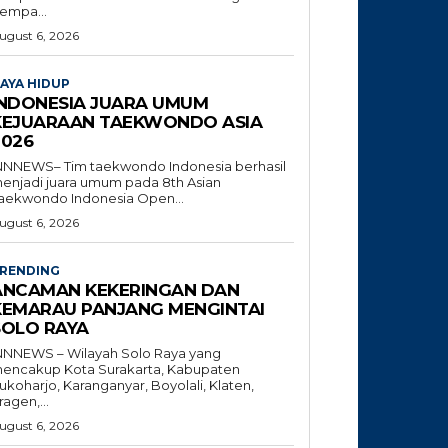
empa...
ugust 6, 2026
AYA HIDUP
INDONESIA JUARA UMUM
KEJUARAAN TAEKWONDO ASIA
2026
NNNEWS– Tim taekwondo Indonesia berhasil
enjadi juara umum pada 8th Asian
aekwondo Indonesia Open...
ugust 6, 2026
RENDING
ANCAMAN KEKERINGAN DAN
KEMARAU PANJANG MENGINTAI
SOLO RAYA
NNNEWS – Wilayah Solo Raya yang
encakup Kota Surakarta, Kabupaten
ukoharjo, Karanganyar, Boyolali, Klaten,
ragen,...
ugust 6, 2026