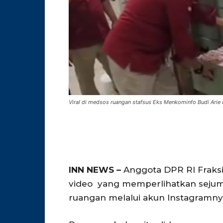
Viral di medsos ruangan stafsus Eks Menkominfo Budi Arie 
INN NEWS –
Anggota DPR RI Frak
video yang memperlihatkan seju
ruangan melalui akun Instagramnya,