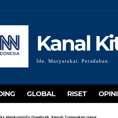
Kanal Ki
Ide. Masyarakat. Peradaban.
DING
GLOBAL
RISET
OPINI
 Eks Menkominfo Digebrek, Penuh Tumpukan Uang