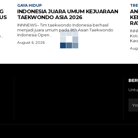
GAYA HIDUP
TR
G
INDONESIA JUARA UMUM KEJUARAAN
AN
US
TAEKWONDO ASIA 2026
KE
RA
INNNEWS– Tim taekwondo Indonesia berhasil
menjadi juara umum pada 8th Asian Taekwondo
INN
Indonesia Open...
..
Kot
Kara
August 6, 2026
Augu
BE
Untu