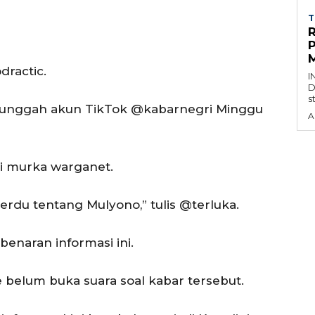
T
M
dractic.
I
D
s
diunggah akun TikTok @kabarnegri Minggu
A
ai murka warganet.
erdu tentang Mulyono,” tulis @terluka.
enaran informasi ini.
ie belum buka suara soal kabar tersebut.