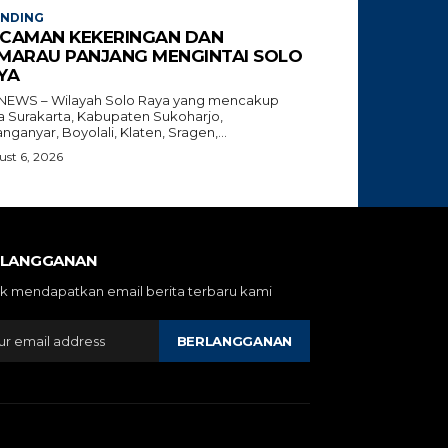
ENDING
CAMAN KEKERINGAN DAN
MARAU PANJANG MENGINTAI SOLO
YA
NEWS – Wilayah Solo Raya yang mencakup
a Surakarta, Kabupaten Sukoharjo,
nganyar, Boyolali, Klaten, Sragen,...
st 6, 2026
RLANGGANAN
k mendapatkan email berita terbaru kami
BERLANGGANAN