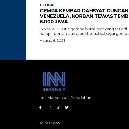
GLOBAL
GEMPA KEMBAR DAHSYAT GUNCAN
VENEZUELA, KORBAN TEWAS TEMB
6.000 JIWA
INNNEWS – Dua gempa bumi kuat yang terjadi
hampir bersamaan atau dikenal sebagai gempa.
August 6, 2026
Ide. Masyarakat. Peradaban
© INN News