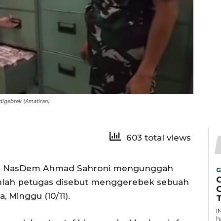
digebrek (Amatiran)
603 total views
si NasDem Ahmad Sahroni mengunggah
G
mlah petugas disebut menggerebek sebuah
 Minggu (10/11).
I
h