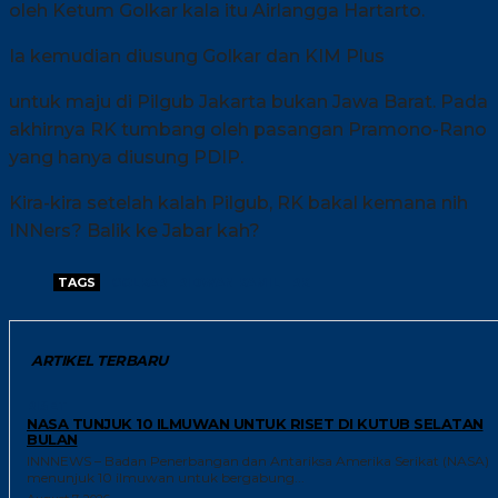
oleh Ketum Golkar kala itu Airlangga Hartarto.
Ia kemudian diusung Golkar dan KIM Plus
untuk maju di Pilgub Jakarta bukan Jawa Barat. Pada
akhirnya RK tumbang oleh pasangan Pramono-Rano
yang hanya diusung PDIP.
Kira-kira setelah kalah Pilgub, RK bakal kemana nih
INNers? Balik ke Jabar kah?
TAGS
GOLKAR
RIDWAN KAMIL
RK
ARTIKEL TERBARU
RISET
NASA TUNJUK 10 ILMUWAN UNTUK RISET DI KUTUB SELATAN
BULAN
INNNEWS – Badan Penerbangan dan Antariksa Amerika Serikat (NASA)
menunjuk 10 ilmuwan untuk bergabung...