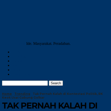
INN Indonesia
Ide. Masyarakat. Peradaban.
Home
Trending
Global
Riset
Opini
Gaya Hidup
Home
Trending
Tak Pernah Kalah di Kontestasi Politik, RK
Keok Usai Gabung Golkar
TAK PERNAH KALAH DI