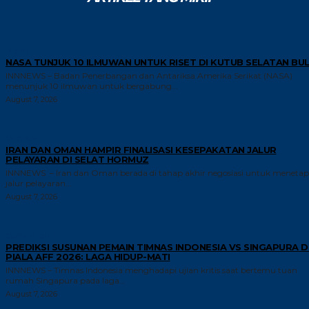
RISET
NASA TUNJUK 10 ILMUWAN UNTUK RISET DI KUTUB SELATAN BU
INNNEWS – Badan Penerbangan dan Antariksa Amerika Serikat (NASA)
menunjuk 10 ilmuwan untuk bergabung...
August 7, 2026
GLOBAL
IRAN DAN OMAN HAMPIR FINALISASI KESEPAKATAN JALUR
PELAYARAN DI SELAT HORMUZ
INNNEWS – Iran dan Oman berada di tahap akhir negosiasi untuk meneta
jalur pelayaran...
August 7, 2026
GAYA HIDUP
PREDIKSI SUSUNAN PEMAIN TIMNAS INDONESIA VS SINGAPURA D
PIALA AFF 2026: LAGA HIDUP-MATI
INNNEWS – Timnas Indonesia menghadapi ujian kritis saat bertemu tuan
rumah Singapura pada laga...
August 7, 2026