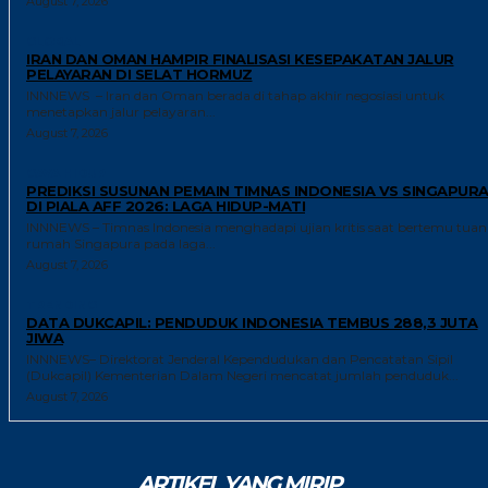
August 7, 2026
GLOBAL
IRAN DAN OMAN HAMPIR FINALISASI KESEPAKATAN JALUR
PELAYARAN DI SELAT HORMUZ
INNNEWS – Iran dan Oman berada di tahap akhir negosiasi untuk
menetapkan jalur pelayaran...
August 7, 2026
GAYA HIDUP
PREDIKSI SUSUNAN PEMAIN TIMNAS INDONESIA VS SINGAPUR
DI PIALA AFF 2026: LAGA HIDUP-MATI
INNNEWS – Timnas Indonesia menghadapi ujian kritis saat bertemu tuan
rumah Singapura pada laga...
August 7, 2026
TRENDING
DATA DUKCAPIL: PENDUDUK INDONESIA TEMBUS 288,3 JUTA
JIWA
INNNEWS– Direktorat Jenderal Kependudukan dan Pencatatan Sipil
(Dukcapil) Kementerian Dalam Negeri mencatat jumlah penduduk...
August 7, 2026
ARTIKEL YANG MIRIP