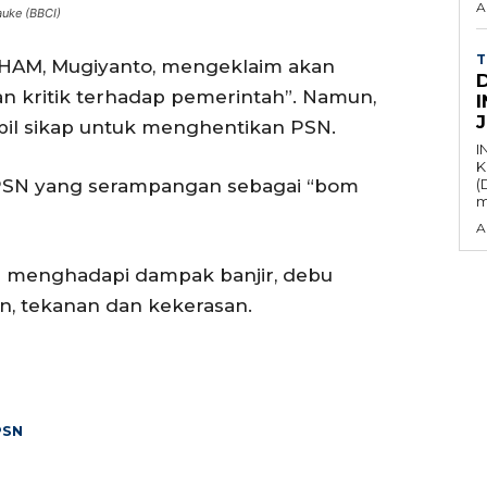
A
uke (BBCI)
T
 HAM, Mugiyanto, mengeklaim akan
n kritik terhadap pemerintah”. Namun,
il sikap untuk menghentikan PSN.
I
K
k PSN yang serampangan sebagai “bom
(
m
A
 menghadapi dampak banjir, debu
, tekanan dan kekerasan.
PSN