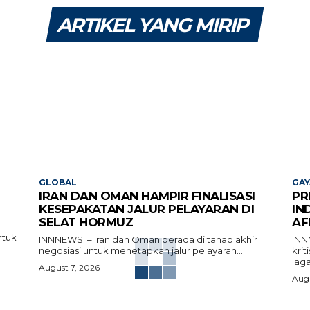
ARTIKEL YANG MIRIP
GLOBAL
GAY
IRAN DAN OMAN HAMPIR FINALISASI
PR
KESEPAKATAN JALUR PELAYARAN DI
IN
SELAT HORMUZ
AF
ntuk
INNNEWS – Iran dan Oman berada di tahap akhir
INN
negosiasi untuk menetapkan jalur pelayaran...
kri
laga
August 7, 2026
Augu