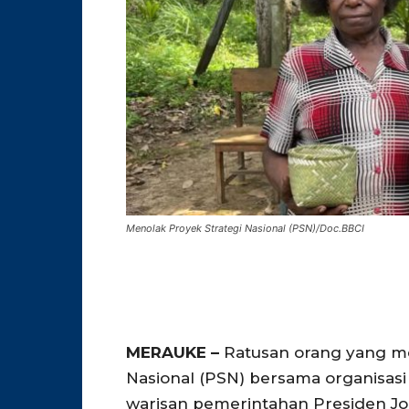
Menolak Proyek Strategi Nasional (PSN)/Doc.BBCI
MERAUKE –
Ratusan orang yang me
Nasional (PSN) bersama organisas
warisan pemerintahan Presiden Jok