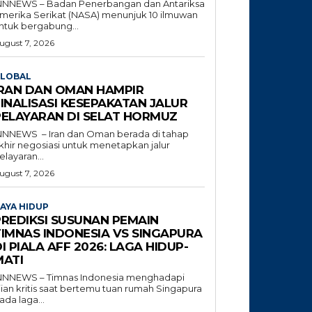
NNNEWS – Badan Penerbangan dan Antariksa
merika Serikat (NASA) menunjuk 10 ilmuwan
ntuk bergabung...
ugust 7, 2026
LOBAL
IRAN DAN OMAN HAMPIR
INALISASI KESEPAKATAN JALUR
PELAYARAN DI SELAT HORMUZ
NNNEWS – Iran dan Oman berada di tahap
khir negosiasi untuk menetapkan jalur
elayaran...
ugust 7, 2026
AYA HIDUP
PREDIKSI SUSUNAN PEMAIN
TIMNAS INDONESIA VS SINGAPURA
I PIALA AFF 2026: LAGA HIDUP-
MATI
NNNEWS – Timnas Indonesia menghadapi
jian kritis saat bertemu tuan rumah Singapura
ada laga...