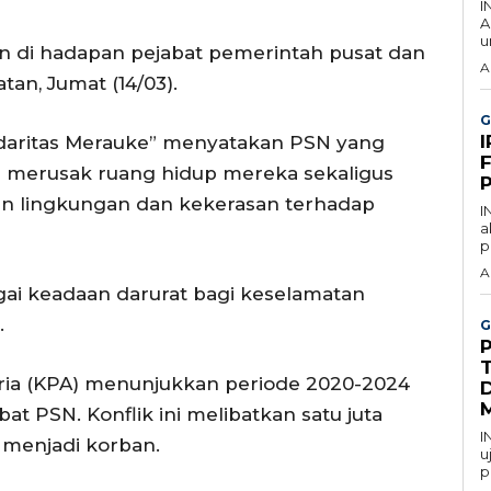
I
A
u
an di hadapan pejabat pemerintah pusat dan
A
tan, Jumat (14/03).
G
idaritas Merauke” menyatakan PSN yang
F
h merusak ruang hidup mereka sekaligus
kan lingkungan dan kekerasan terhadap
I
a
p
A
agai keadaan darurat bagi keselamatan
.
G
ia (KPA) menunjukkan periode 2020-2024
D
ibat PSN. Konflik ini melibatkan satu juta
I
a menjadi korban.
u
p