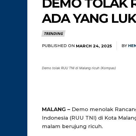
DEMO TOLAK R
ADA YANG LUK
TRENDING
PUBLISHED ON
BY
HE
MARCH 24, 2025
Demo tolak RUU TNI di Malang ricuh (Kompas)
MALANG –
Demo menolak Rancang
Indonesia (RUU TNI) di Kota Malan
malam berujung ricuh.