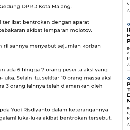
u
 Gedung DPRD Kota Malang.
A
i terlibat bentrokan dengan aparat
G
bakaran akibat lemparan molotov.
F
m rilisannya menyebut sejumlah korban
I
a
.
p
A
an ada 6 hingga 7 orang peserta aksi yang
-luka. Selain itu, sekitar 10 orang massa aksi
G
ra 3 orang lainnya telah diamankan oleh
D
I
Ipda Yudi Risdiyanto dalam keterangannya
u
lami luka-luka akibat bentrokan tersebut.
p
A