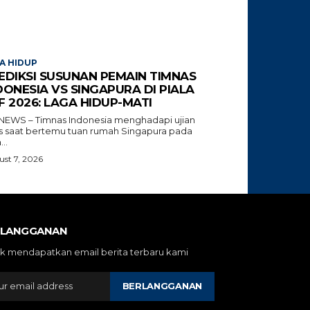
A HIDUP
EDIKSI SUSUNAN PEMAIN TIMNAS
DONESIA VS SINGAPURA DI PIALA
F 2026: LAGA HIDUP-MATI
NEWS – Timnas Indonesia menghadapi ujian
tis saat bertemu tuan rumah Singapura pada
...
st 7, 2026
RLANGGANAN
k mendapatkan email berita terbaru kami
BERLANGGANAN