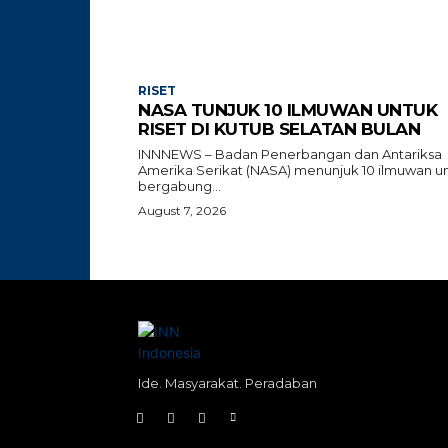
RISET
NASA TUNJUK 10 ILMUWAN UNTUK
RISET DI KUTUB SELATAN BULAN
INNNEWS – Badan Penerbangan dan Antariksa
Amerika Serikat (NASA) menunjuk 10 ilmuwan u
bergabung...
August 7, 2026
Ide. Masyarakat. Peradaban