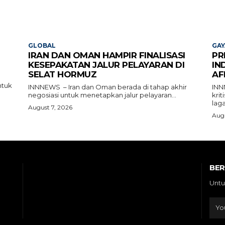
GLOBAL
GAY
IRAN DAN OMAN HAMPIR FINALISASI
PR
KESEPAKATAN JALUR PELAYARAN DI
IN
SELAT HORMUZ
AF
ntuk
INNNEWS – Iran dan Oman berada di tahap akhir
INN
negosiasi untuk menetapkan jalur pelayaran...
kri
laga
August 7, 2026
Augu
BE
Untu