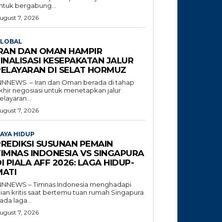
ntuk bergabung...
ugust 7, 2026
LOBAL
IRAN DAN OMAN HAMPIR
INALISASI KESEPAKATAN JALUR
PELAYARAN DI SELAT HORMUZ
NNNEWS – Iran dan Oman berada di tahap
khir negosiasi untuk menetapkan jalur
elayaran...
ugust 7, 2026
AYA HIDUP
PREDIKSI SUSUNAN PEMAIN
TIMNAS INDONESIA VS SINGAPURA
I PIALA AFF 2026: LAGA HIDUP-
MATI
NNNEWS – Timnas Indonesia menghadapi
jian kritis saat bertemu tuan rumah Singapura
ada laga...
ugust 7, 2026