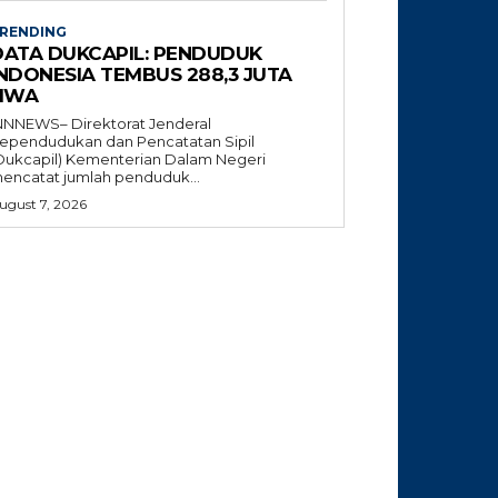
RENDING
DATA DUKCAPIL: PENDUDUK
INDONESIA TEMBUS 288,3 JUTA
JIWA
NNNEWS– Direktorat Jenderal
ependudukan dan Pencatatan Sipil
Dukcapil) Kementerian Dalam Negeri
encatat jumlah penduduk...
ugust 7, 2026