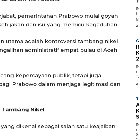
I
h
abat, pemerintahan Prabowo mulai goyah
g
 kebijakan dan isu yang memicu kegaduhan.
A
an utama adalah kontroversi tambang nikel
G
ngalihan administratif empat pulau di Aceh
I
m
cang kepercayaan publik, tetapi juga
T
bagi Prabowo dalam menjaga legitimasi dan
A
T
m Tambang Nikel
I
 yang dikenal sebagai salah satu keajaiban
m
S