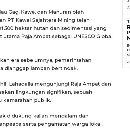
S
A
lau Gag, Kawe, dan Manuran oleh
an PT Kawei Sejahtera Mining telah
T
ri 500 hektar hutan dan sedimentasi yang
utama Raja Ampat sebagai UNESCO Global
M
I
D
s
ijakan era sebelumnya, pemerintahan
A
na dianggap lamban bertindak.
hlil Lahadalia mengunjungi Raja Ampat dan
akan lingkungan signifikan, sebuah
 kemarahan publik.
idak didukung kajian mendalam dan
enpeace serta pengamatan warga lokal,