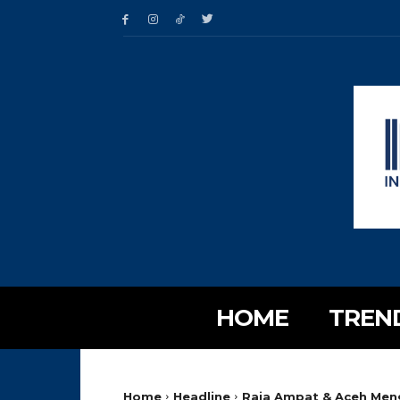
HOME
TREN
Home
Headline
Raja Ampat & Aceh Men