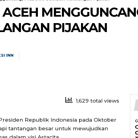
& ACEH MENGGUNCA
LANGAN PIJAKAN
SI INN
1,629 total views
 Presiden Republik Indonesia pada Oktober
G
api tantangan besar untuk mewujudkan
as dalam visi Astacita.