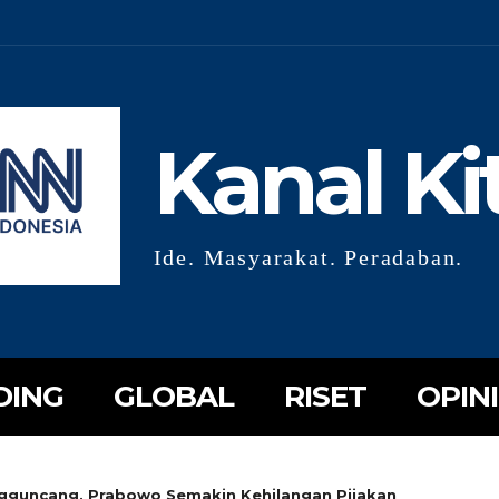
Kanal Ki
Ide. Masyarakat. Peradaban.
DING
GLOBAL
RISET
OPINI
gguncang, Prabowo Semakin Kehilangan Pijakan