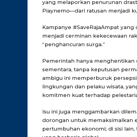
yang melaporkan penurunan drastis
Piaynemo—dari ratusan menjadi kur
Kampanye #SaveRajaAmpat yang dii
menjadi cerminan kekecewaan raky
“penghancuran surga.”
Pemerintah hanya menghentikan o
sementara, tanpa keputusan perm
ambigu ini memperburuk persepsi p
lingkungan dan pelaku wisata, 
komitmen kuat terhadap pelestari
Isu ini juga menggambarkan dilema
dorongan untuk memaksimalkan ek
pertumbuhan ekonomi; di sisi lain