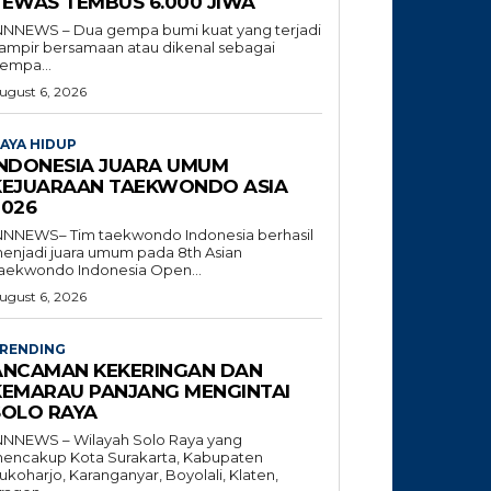
TEWAS TEMBUS 6.000 JIWA
NNNEWS – Dua gempa bumi kuat yang terjadi
ampir bersamaan atau dikenal sebagai
empa...
ugust 6, 2026
AYA HIDUP
INDONESIA JUARA UMUM
KEJUARAAN TAEKWONDO ASIA
2026
NNNEWS– Tim taekwondo Indonesia berhasil
enjadi juara umum pada 8th Asian
aekwondo Indonesia Open...
ugust 6, 2026
RENDING
ANCAMAN KEKERINGAN DAN
KEMARAU PANJANG MENGINTAI
SOLO RAYA
NNNEWS – Wilayah Solo Raya yang
encakup Kota Surakarta, Kabupaten
ukoharjo, Karanganyar, Boyolali, Klaten,