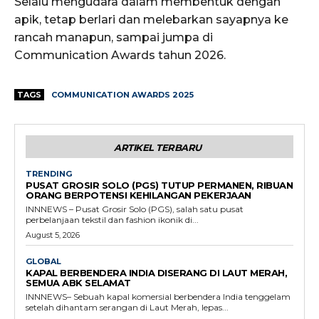
Selalu mengudara dalam membentuk dengan
apik, tetap berlari dan melebarkan sayapnya ke
rancah manapun, sampai jumpa di
Communication Awards tahun 2026.
TAGS
COMMUNICATION AWARDS 2025
ARTIKEL TERBARU
TRENDING
PUSAT GROSIR SOLO (PGS) TUTUP PERMANEN, RIBUAN
ORANG BERPOTENSI KEHILANGAN PEKERJAAN
INNNEWS – Pusat Grosir Solo (PGS), salah satu pusat
perbelanjaan tekstil dan fashion ikonik di...
August 5, 2026
GLOBAL
KAPAL BERBENDERA INDIA DISERANG DI LAUT MERAH,
SEMUA ABK SELAMAT
INNNEWS– Sebuah kapal komersial berbendera India tenggelam
setelah dihantam serangan di Laut Merah, lepas...