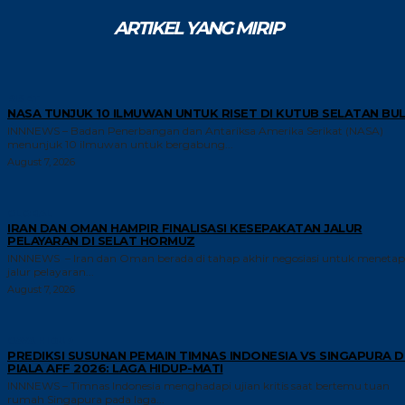
ARTIKEL YANG MIRIP
RISET
NASA TUNJUK 10 ILMUWAN UNTUK RISET DI KUTUB SELATAN BU
INNNEWS – Badan Penerbangan dan Antariksa Amerika Serikat (NASA)
menunjuk 10 ilmuwan untuk bergabung...
August 7, 2026
GLOBAL
IRAN DAN OMAN HAMPIR FINALISASI KESEPAKATAN JALUR
PELAYARAN DI SELAT HORMUZ
INNNEWS – Iran dan Oman berada di tahap akhir negosiasi untuk meneta
jalur pelayaran...
August 7, 2026
GAYA HIDUP
PREDIKSI SUSUNAN PEMAIN TIMNAS INDONESIA VS SINGAPURA D
PIALA AFF 2026: LAGA HIDUP-MATI
INNNEWS – Timnas Indonesia menghadapi ujian kritis saat bertemu tuan
rumah Singapura pada laga...