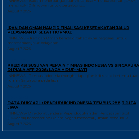
INNNEWS – Badan Penerbangan dan Antariksa Amerika Serikat (NASA)
menunjuk 10 ilmuwan untuk bergabung...
August 7, 2026
GLOBAL
IRAN DAN OMAN HAMPIR FINALISASI KESEPAKATAN JALUR
PELAYARAN DI SELAT HORMUZ
INNNEWS – Iran dan Oman berada di tahap akhir negosiasi untuk
menetapkan jalur pelayaran...
August 7, 2026
GAYA HIDUP
PREDIKSI SUSUNAN PEMAIN TIMNAS INDONESIA VS SINGAPUR
DI PIALA AFF 2026: LAGA HIDUP-MATI
INNNEWS – Timnas Indonesia menghadapi ujian kritis saat bertemu tuan
rumah Singapura pada laga...
August 7, 2026
TRENDING
DATA DUKCAPIL: PENDUDUK INDONESIA TEMBUS 288,3 JUTA
JIWA
INNNEWS– Direktorat Jenderal Kependudukan dan Pencatatan Sipil
(Dukcapil) Kementerian Dalam Negeri mencatat jumlah penduduk...
August 7, 2026