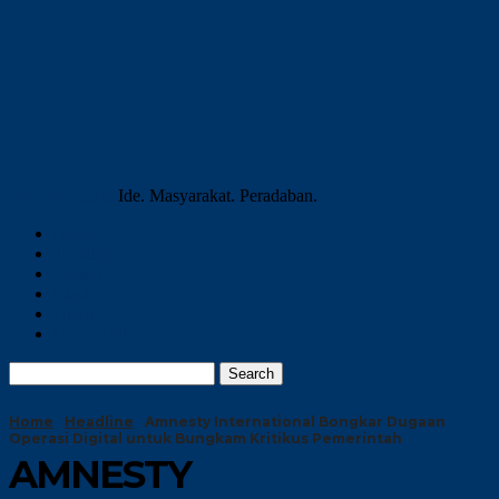
INN Indonesia
Ide. Masyarakat. Peradaban.
Home
Trending
Global
Riset
Opini
Gaya Hidup
Home
Headline
Amnesty International Bongkar Dugaan
Operasi Digital untuk Bungkam Kritikus Pemerintah
AMNESTY