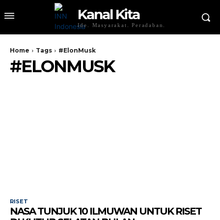
Kanal Kita
Ide. Masyarakat. Peradaban.
Home
Tags
#ElonMusk
#ELONMUSK
RISET
NASA TUNJUK 10 ILMUWAN UNTUK RISET