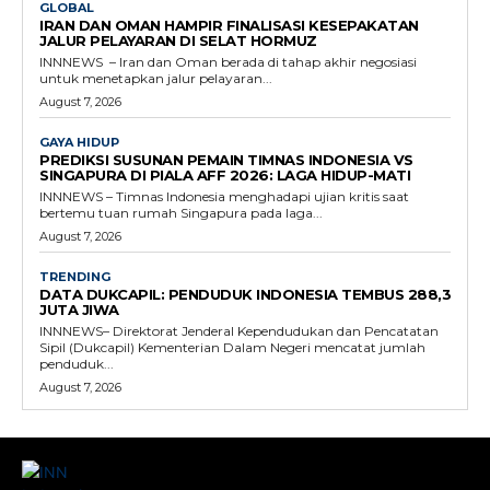
GLOBAL
IRAN DAN OMAN HAMPIR FINALISASI KESEPAKATAN
JALUR PELAYARAN DI SELAT HORMUZ
INNNEWS – Iran dan Oman berada di tahap akhir negosiasi
untuk menetapkan jalur pelayaran...
August 7, 2026
GAYA HIDUP
PREDIKSI SUSUNAN PEMAIN TIMNAS INDONESIA VS
SINGAPURA DI PIALA AFF 2026: LAGA HIDUP-MATI
INNNEWS – Timnas Indonesia menghadapi ujian kritis saat
bertemu tuan rumah Singapura pada laga...
August 7, 2026
TRENDING
DATA DUKCAPIL: PENDUDUK INDONESIA TEMBUS 288,3
JUTA JIWA
INNNEWS– Direktorat Jenderal Kependudukan dan Pencatatan
Sipil (Dukcapil) Kementerian Dalam Negeri mencatat jumlah
penduduk...
August 7, 2026