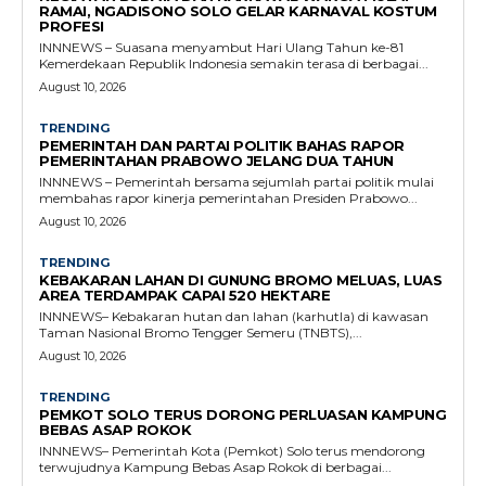
RAMAI, NGADISONO SOLO GELAR KARNAVAL KOSTUM
PROFESI
INNNEWS – Suasana menyambut Hari Ulang Tahun ke-81
Kemerdekaan Republik Indonesia semakin terasa di berbagai...
August 10, 2026
TRENDING
PEMERINTAH DAN PARTAI POLITIK BAHAS RAPOR
PEMERINTAHAN PRABOWO JELANG DUA TAHUN
INNNEWS – Pemerintah bersama sejumlah partai politik mulai
membahas rapor kinerja pemerintahan Presiden Prabowo...
August 10, 2026
TRENDING
KEBAKARAN LAHAN DI GUNUNG BROMO MELUAS, LUAS
AREA TERDAMPAK CAPAI 520 HEKTARE
INNNEWS– Kebakaran hutan dan lahan (karhutla) di kawasan
Taman Nasional Bromo Tengger Semeru (TNBTS),...
August 10, 2026
TRENDING
PEMKOT SOLO TERUS DORONG PERLUASAN KAMPUNG
BEBAS ASAP ROKOK
INNNEWS– Pemerintah Kota (Pemkot) Solo terus mendorong
terwujudnya Kampung Bebas Asap Rokok di berbagai...