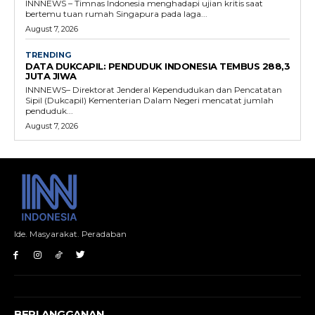
INNNEWS – Timnas Indonesia menghadapi ujian kritis saat
bertemu tuan rumah Singapura pada laga...
August 7, 2026
TRENDING
DATA DUKCAPIL: PENDUDUK INDONESIA TEMBUS 288,3
JUTA JIWA
INNNEWS– Direktorat Jenderal Kependudukan dan Pencatatan
Sipil (Dukcapil) Kementerian Dalam Negeri mencatat jumlah
penduduk...
August 7, 2026
Ide. Masyarakat. Peradaban
BERLANGGANAN