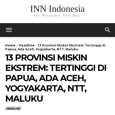
INN Indonesia
Ide. Masyarakat. Peradaban.
Home
Headline
13 Provinsi Miskin Ekstrem: Tertinggi di
Papua, Ada Aceh, Yogyakarta, NTT, Maluku
13 PROVINSI MISKIN
EKSTREM: TERTINGGI DI
PAPUA, ADA ACEH,
YOGYAKARTA, NTT,
MALUKU
HEADLINE