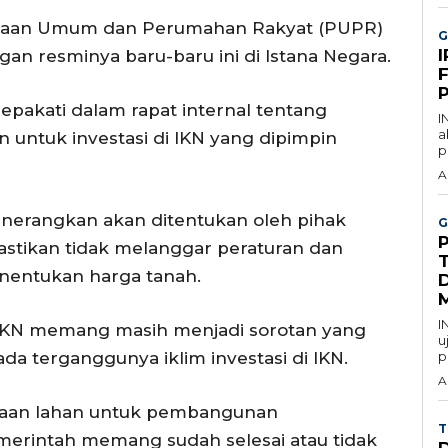
erjaan Umum dan Perumahan Rakyat (PUPR)
G
an resminya baru-baru ini di Istana Negara.
F
sepakati dalam rapat internal tentang
I
a
 untuk investasi di IKN yang dipimpin
p
A
nerangkan akan ditentukan oleh pihak
G
pastikan tidak melanggar peraturan dan
nentukan harga tanah.
D
I
i IKN memang masih menjadi sorotan yang
u
a terganggunya iklim investasi di IKN.
p
A
adaan lahan untuk pembangunan
T
emerintah memang sudah selesai atau tidak