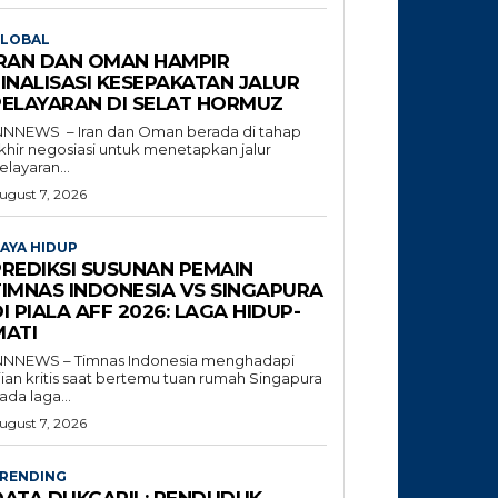
LOBAL
IRAN DAN OMAN HAMPIR
INALISASI KESEPAKATAN JALUR
PELAYARAN DI SELAT HORMUZ
NNNEWS – Iran dan Oman berada di tahap
khir negosiasi untuk menetapkan jalur
elayaran...
ugust 7, 2026
AYA HIDUP
PREDIKSI SUSUNAN PEMAIN
TIMNAS INDONESIA VS SINGAPURA
I PIALA AFF 2026: LAGA HIDUP-
MATI
NNNEWS – Timnas Indonesia menghadapi
jian kritis saat bertemu tuan rumah Singapura
ada laga...
ugust 7, 2026
RENDING