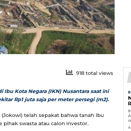
918 total views
i Ibu Kota Negara (IKN) Nusantara saat ini
R
itar Rp1 juta saja per meter persegi (m2).
I
(Jokowi) telah sepakat bahwa tanah Ibu
A
u
e pihak swasta atau calon investor.
A