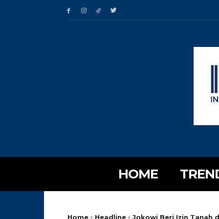
HOME
TREN
Home
Headline
Jokowi Beri Izin Tanah d