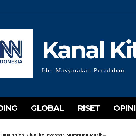
Kanal Ki
Ide. Masyarakat. Peradaban.
DING
GLOBAL
RISET
OPINI
i IKN Boleh Dijual ke Investor, Mumpung Masih...