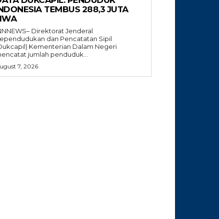
DATA DUKCAPIL: PENDUDUK
INDONESIA TEMBUS 288,3 JUTA
JIWA
NNNEWS– Direktorat Jenderal
ependudukan dan Pencatatan Sipil
Dukcapil) Kementerian Dalam Negeri
encatat jumlah penduduk...
ugust 7, 2026