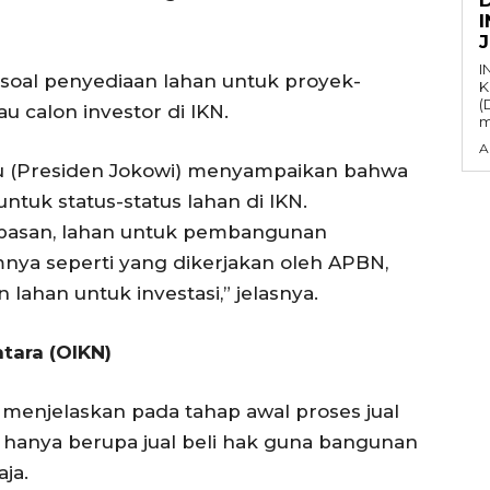
I
soal penyediaan lahan untuk proyek-
K
(
u calon investor di IKN.
m
A
iau (Presiden Jokowi) menyampaikan bahwa
untuk status-status lahan di IKN.
basan, lahan untuk pembangunan
nya seperti yang dikerjakan oleh APBN,
ahan untuk investasi,” jelasnya.
tara (OIKN)
menjelaskan pada tahap awal proses jual
 hanya berupa jual beli hak guna bangunan
ja.