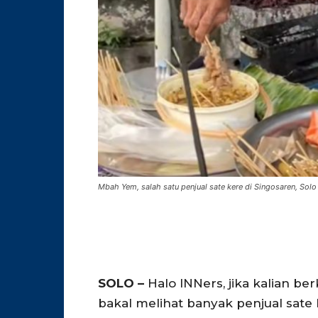
Mbah Yem, salah satu penjual sate kere di Singosaren, Solo
SOLO –
Halo INNers, jika kalian be
bakal melihat banyak penjual sate k