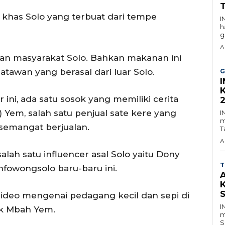
r khas Solo yang terbuat dari tempe
I
h
g
A
ngan masyarakat Solo. Bahkan makanan ini
atawan yang berasal dari luar Solo.
G
 ini, ada satu sosok yang memiliki cerita
) Yem, salah satu penjual sate kere yang
I
m
 semangat berjualan.
T
A
lah satu influencer asal Solo yaitu Dony
T
nfowongsolo baru-baru ini.
ideo mengenai pedagang kecil dan sepi di
I
ik Mbah Yem.
m
S