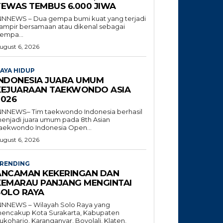
TEWAS TEMBUS 6.000 JIWA
NNNEWS – Dua gempa bumi kuat yang terjadi
ampir bersamaan atau dikenal sebagai
empa...
ugust 6, 2026
AYA HIDUP
INDONESIA JUARA UMUM
KEJUARAAN TAEKWONDO ASIA
2026
NNNEWS– Tim taekwondo Indonesia berhasil
enjadi juara umum pada 8th Asian
aekwondo Indonesia Open...
ugust 6, 2026
RENDING
ANCAMAN KEKERINGAN DAN
KEMARAU PANJANG MENGINTAI
SOLO RAYA
NNNEWS – Wilayah Solo Raya yang
encakup Kota Surakarta, Kabupaten
ukoharjo, Karanganyar, Boyolali, Klaten,