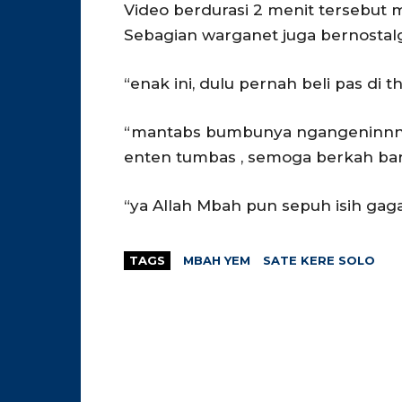
Video berdurasi 2 menit tersebut 
Sebagian warganet juga bernostalgi
“enak ini, dulu pernah beli pas di t
“mantabs bumbunya ngangeninnn , 
enten tumbas , semoga berkah bar
“ya Allah Mbah pun sepuh isih ga
TAGS
MBAH YEM
SATE KERE SOLO