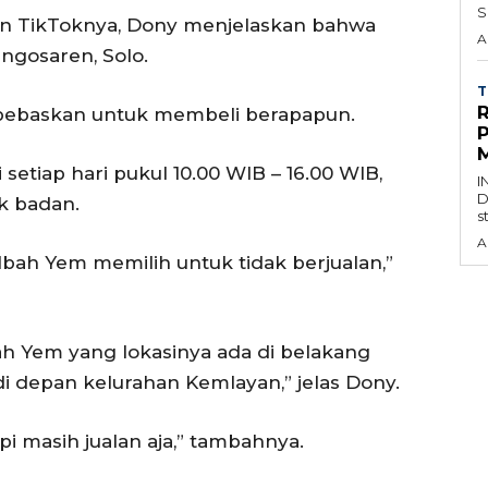
S
un TikToknya, Dony menjelaskan bahwa
A
ngosaren, Solo.
T
ibebaskan untuk membeli berapapun.
M
etiap hari pukul 10.00 WIB – 16.00 WIB,
I
D
k badan.
s
A
Mbah Yem memilih untuk tidak berjualan,”
bah Yem yang lokasinya ada di belakang
di depan kelurahan Kemlayan,” jelas Dony.
i masih jualan aja,” tambahnya.