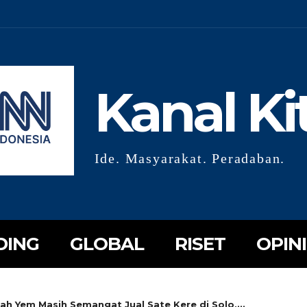
Kanal Ki
Ide. Masyarakat. Peradaban.
DING
GLOBAL
RISET
OPINI
ah Yem Masih Semangat Jual Sate Kere di Solo,...