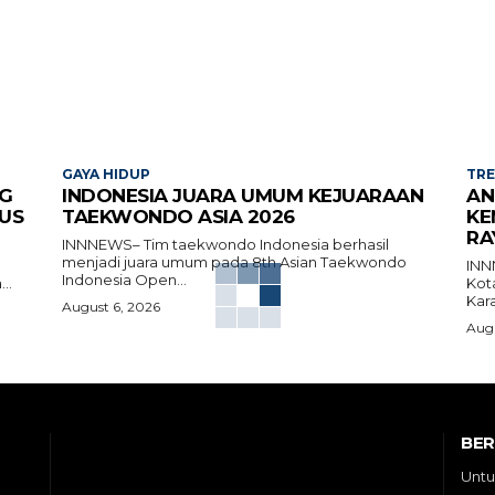
GAYA HIDUP
TR
G
INDONESIA JUARA UMUM KEJUARAAN
AN
US
TAEKWONDO ASIA 2026
KE
RA
INNNEWS– Tim taekwondo Indonesia berhasil
menjadi juara umum pada 8th Asian Taekwondo
INN
Indonesia Open...
..
Kot
Kara
August 6, 2026
Augu
BE
Untu