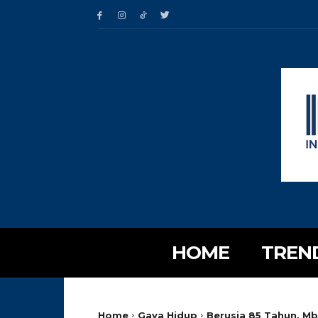
HOME
TREN
Home
Gaya Hidup
Berusia 85 Tahun, Mb