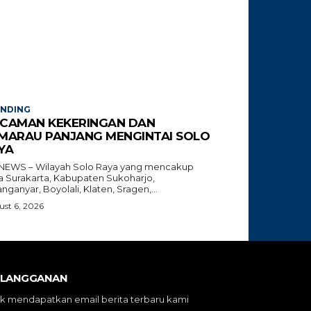
ENDING
CAMAN KEKERINGAN DAN
MARAU PANJANG MENGINTAI SOLO
YA
NEWS – Wilayah Solo Raya yang mencakup
a Surakarta, Kabupaten Sukoharjo,
nganyar, Boyolali, Klaten, Sragen,...
st 6, 2026
RLANGGANAN
k mendapatkan email berita terbaru kami