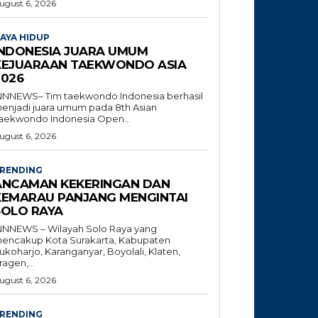
ugust 6, 2026
AYA HIDUP
INDONESIA JUARA UMUM
KEJUARAAN TAEKWONDO ASIA
2026
NNNEWS– Tim taekwondo Indonesia berhasil
enjadi juara umum pada 8th Asian
aekwondo Indonesia Open...
ugust 6, 2026
RENDING
ANCAMAN KEKERINGAN DAN
KEMARAU PANJANG MENGINTAI
SOLO RAYA
NNNEWS – Wilayah Solo Raya yang
encakup Kota Surakarta, Kabupaten
ukoharjo, Karanganyar, Boyolali, Klaten,
ragen,...
ugust 6, 2026
RENDING