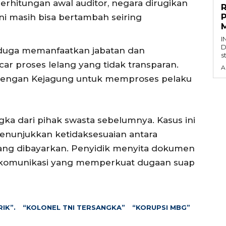
erhitungan awal auditor, negara dirugikan
ini masih bisa bertambah seiring
M
I
D
iduga memanfaatkan jabatan dan
s
 proses lelang yang tidak transparan.
A
 dengan Kejagung untuk memproses pelaku
ka dari pihak swasta sebelumnya. Kasus ini
enunjukkan ketidaksesuaian antara
yang dibayarkan. Penyidik menyita dokumen
i komunikasi yang memperkuat dugaan suap
IK”.
“KOLONEL TNI TERSANGKA”
“KORUPSI MBG”