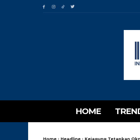
HOME
TREN
Home
Headline
Kejagung Tetapkan Okn