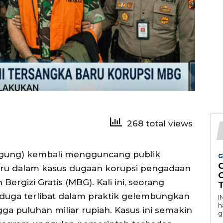
268 total views
agung) kembali mengguncang publik
G
ru dalam kasus dugaan korupsi pengadaan
ergizi Gratis (MBG). Kali ini, seorang
iduga terlibat dalam praktik gelembungkan
I
h
a puluhan miliar rupiah. Kasus ini semakin
g