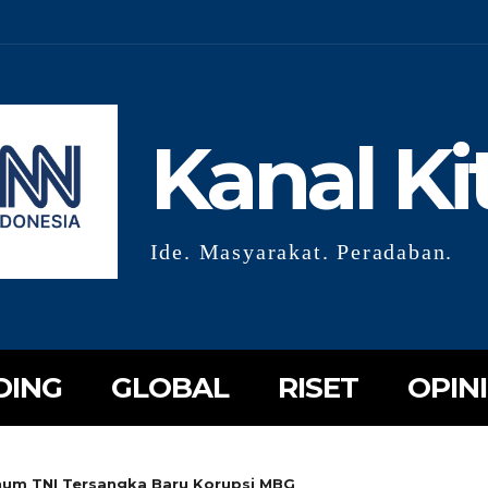
Kanal Ki
Ide. Masyarakat. Peradaban.
DING
GLOBAL
RISET
OPINI
um TNI Tersangka Baru Korupsi MBG