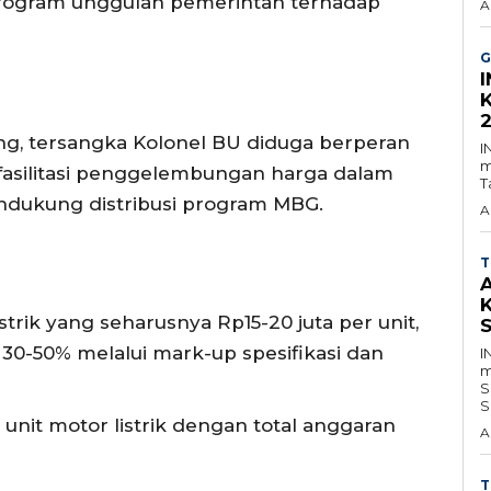
rogram unggulan pemerintah terhadap
A
G
g, tersangka Kolonel BU diduga berperan
I
m
silitasi penggelembungan harga dalam
T
ndukung distribusi program MBG.
A
T
strik yang seharusnya Rp15-20 juta per unit,
0-50% melalui mark-up spesifikasi dan
I
m
S
S
unit motor listrik dengan total anggaran
A
T