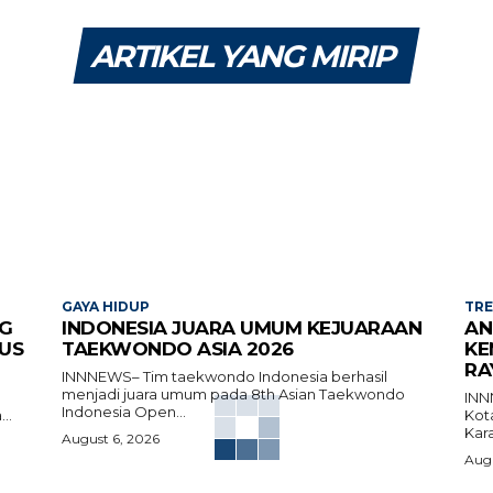
ARTIKEL YANG MIRIP
GAYA HIDUP
TR
G
INDONESIA JUARA UMUM KEJUARAAN
AN
US
TAEKWONDO ASIA 2026
KE
RA
INNNEWS– Tim taekwondo Indonesia berhasil
menjadi juara umum pada 8th Asian Taekwondo
INN
Indonesia Open...
..
Kot
Kara
August 6, 2026
Augu