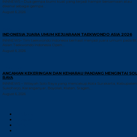
INNNEWS – Dua gempa bumi kuat yang terjadi hampir bersamaan atau
dikenal sebagai gempa...
August 6, 2026
GAYA HIDUP
INDONESIA JUARA UMUM KEJUARAAN TAEKWONDO ASIA 2026
INNNEWS– Tim taekwondo Indonesia berhasil menjadi juara umum pada 8
Asian Taekwondo Indonesia Open...
August 6, 2026
TRENDING
ANCAMAN KEKERINGAN DAN KEMARAU PANJANG MENGINTAI SO
RAYA
INNNEWS – Wilayah Solo Raya yang mencakup Kota Surakarta, Kabupaten
Sukoharjo, Karanganyar, Boyolali, Klaten, Sragen,...
August 6, 2026
Facebook
Instagram
Twitter
Youtube