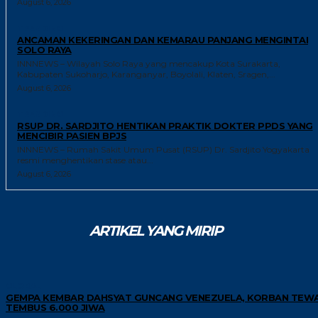
August 6, 2026
TRENDING
ANCAMAN KEKERINGAN DAN KEMARAU PANJANG MENGINTAI
SOLO RAYA
INNNEWS – Wilayah Solo Raya yang mencakup Kota Surakarta,
Kabupaten Sukoharjo, Karanganyar, Boyolali, Klaten, Sragen,...
August 6, 2026
TRENDING
RSUP DR. SARDJITO HENTIKAN PRAKTIK DOKTER PPDS YANG
MENCIBIR PASIEN BPJS
INNNEWS – Rumah Sakit Umum Pusat (RSUP) Dr. Sardjito Yogyakarta
resmi menghentikan stase atau...
August 6, 2026
ARTIKEL YANG MIRIP
GLOBAL
GEMPA KEMBAR DAHSYAT GUNCANG VENEZUELA, KORBAN TEW
TEMBUS 6.000 JIWA