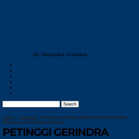
INN Indonesia
Ide. Masyarakat. Peradaban.
Home
Trending
Global
Riset
Opini
Gaya Hidup
Home
Trending
Petinggi Gerindra Silahturahmi ke Habib
Rizieq, untuk Pilkada Jakarta?
PETINGGI GERINDRA