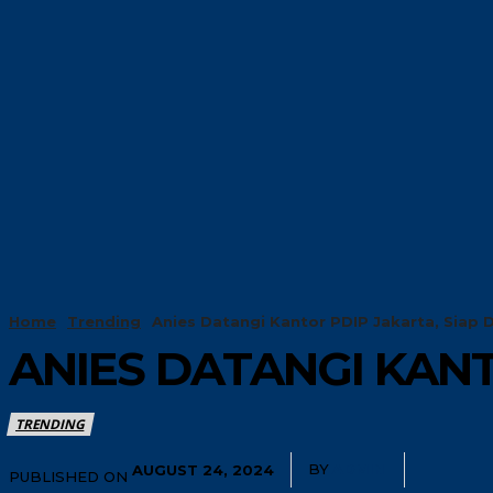
HOME
TRENDIN
Home
Trending
Anies Datangi Kantor PDIP Jakarta, Siap
ANIES DATANGI KAN
TRENDING
BY
ADMIN
AUGUST 24, 2024
PUBLISHED ON