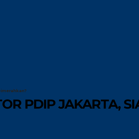
G
GLOBAL
RISET
OPINI
 Dimerahkan?
TOR PDIP JAKARTA, S