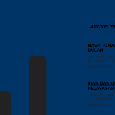
ARTIKEL T
RISET
NASA TUNJU
BULAN
INNNEWS – Bada
10 ilmuwan untu
August 7, 2026
GLOBAL
IRAN DAN O
PELAYARAN 
INNNEWS – Iran 
jalur pelayaran...
August 7, 2026