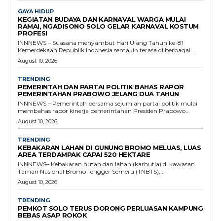
GAYA HIDUP
KEGIATAN BUDAYA DAN KARNAVAL WARGA MULAI
RAMAI, NGADISONO SOLO GELAR KARNAVAL KOSTUM
PROFESI
INNNEWS – Suasana menyambut Hari Ulang Tahun ke-81
Kemerdekaan Republik Indonesia semakin terasa di berbagai...
August 10, 2026
TRENDING
PEMERINTAH DAN PARTAI POLITIK BAHAS RAPOR
PEMERINTAHAN PRABOWO JELANG DUA TAHUN
INNNEWS – Pemerintah bersama sejumlah partai politik mulai
membahas rapor kinerja pemerintahan Presiden Prabowo...
August 10, 2026
TRENDING
KEBAKARAN LAHAN DI GUNUNG BROMO MELUAS, LUAS
AREA TERDAMPAK CAPAI 520 HEKTARE
INNNEWS– Kebakaran hutan dan lahan (karhutla) di kawasan
Taman Nasional Bromo Tengger Semeru (TNBTS),...
August 10, 2026
TRENDING
PEMKOT SOLO TERUS DORONG PERLUASAN KAMPUNG
BEBAS ASAP ROKOK