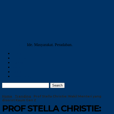
INN Indonesia
Ide. Masyarakat. Peradaban.
Home
Trending
Global
Riset
Opini
Gaya Hidup
Home
Trending
Prof Stella Christie: Wakil Menteri yang
disorot Kaum Gen Z
PROF STELLA CHRISTIE: