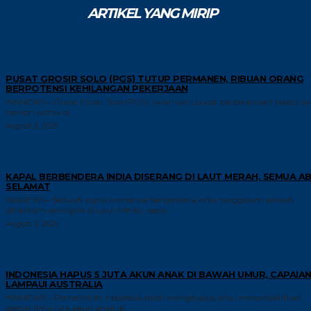
ARTIKEL YANG MIRIP
TRENDING
PUSAT GROSIR SOLO (PGS) TUTUP PERMANEN, RIBUAN ORANG
BERPOTENSI KEHILANGAN PEKERJAAN
INNNEWS – Pusat Grosir Solo (PGS), salah satu pusat perbelanjaan tekstil d
fashion ikonik di...
August 5, 2026
GLOBAL
KAPAL BERBENDERA INDIA DISERANG DI LAUT MERAH, SEMUA A
SELAMAT
INNNEWS– Sebuah kapal komersial berbendera India tenggelam setelah
dihantam serangan di Laut Merah, lepas...
August 5, 2026
GAYA HIDUP
INDONESIA HAPUS 5 JUTA AKUN ANAK DI BAWAH UMUR, CAPAIA
LAMPAUI AUSTRALIA
INNNEWS – Pemerintah Indonesia telah menghapus atau menonaktifkan
sekitar lima juta akun anak di...