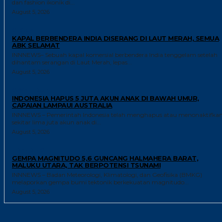
dan fashion ikonik di...
August 5, 2026
GLOBAL
KAPAL BERBENDERA INDIA DISERANG DI LAUT MERAH, SEMUA
ABK SELAMAT
INNNEWS– Sebuah kapal komersial berbendera India tenggelam setelah
dihantam serangan di Laut Merah, lepas...
August 5, 2026
GAYA HIDUP
INDONESIA HAPUS 5 JUTA AKUN ANAK DI BAWAH UMUR,
CAPAIAN LAMPAUI AUSTRALIA
INNNEWS – Pemerintah Indonesia telah menghapus atau menonaktifka
sekitar lima juta akun anak di...
August 5, 2026
TRENDING
GEMPA MAGNITUDO 5,6 GUNCANG HALMAHERA BARAT,
MALUKU UTARA, TAK BERPOTENSI TSUNAMI
INNNEWS – Badan Meteorologi, Klimatologi, dan Geofisika (BMKG)
melaporkan gempa bumi tektonik berkekuatan magnitudo...
August 5, 2026