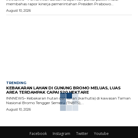
membahas rapor kinerja pemerintahan Presiden Prabowo...
August 10, 2026
TRENDING
KEBAKARAN LAHAN DI GUNUNG BROMO MELUAS, LUAS
AREA TERDAMPAK CAPAI 520 HEKTARE
INNNEWS– Kebakaran hutan dan lahan (karhutla) di kawasan Taman
Nasional Bromo Tengger Semeru (TNBTS),...
August 10, 2026
Facebook
Instagram
Twitter
Youtube