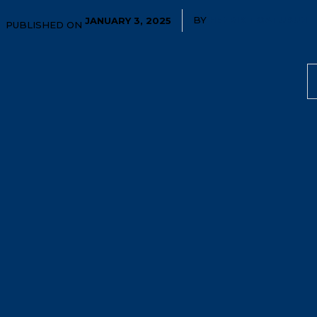
BY
HENRIK TOATUBUN
JANUARY 3, 2025
PUBLISHED ON