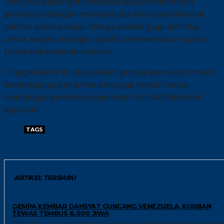
Tim SAR gabungan terus berupaya melakukan
pencarian dengan memperluas area penyisiran di
sekitar aliran sungai. Warga sekitar juga diminta
untuk segera melapor apabila menemukan tanda-
tanda keberadaan korban.
Hingga berita ini diturunkan, proses pencarian masih
berlangsung dan pihak keluarga korban terus
menunggu perkembangan dari tim SAR di lokasi
kejadian.
TAGS
JEMBATAN TLOBONGAN SUNGAI MUNGKUNG
PRIA JATUH DARI JEMBATAN
TIMSAR MELAKUKAN PENCARIAN
ARTIKEL TERBARU
GLOBAL
GEMPA KEMBAR DAHSYAT GUNCANG VENEZUELA, KORBAN
TEWAS TEMBUS 6.000 JIWA
INNNEWS – Dua gempa bumi kuat yang terjadi hampir bersamaan atau