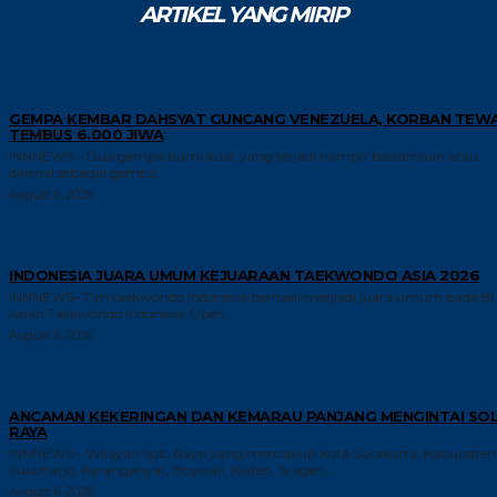
ARTIKEL YANG MIRIP
GLOBAL
GEMPA KEMBAR DAHSYAT GUNCANG VENEZUELA, KORBAN TEW
TEMBUS 6.000 JIWA
INNNEWS – Dua gempa bumi kuat yang terjadi hampir bersamaan atau
dikenal sebagai gempa...
August 6, 2026
GAYA HIDUP
INDONESIA JUARA UMUM KEJUARAAN TAEKWONDO ASIA 2026
INNNEWS– Tim taekwondo Indonesia berhasil menjadi juara umum pada 8
Asian Taekwondo Indonesia Open...
August 6, 2026
TRENDING
ANCAMAN KEKERINGAN DAN KEMARAU PANJANG MENGINTAI SO
RAYA
INNNEWS – Wilayah Solo Raya yang mencakup Kota Surakarta, Kabupaten
Sukoharjo, Karanganyar, Boyolali, Klaten, Sragen,...
August 6, 2026