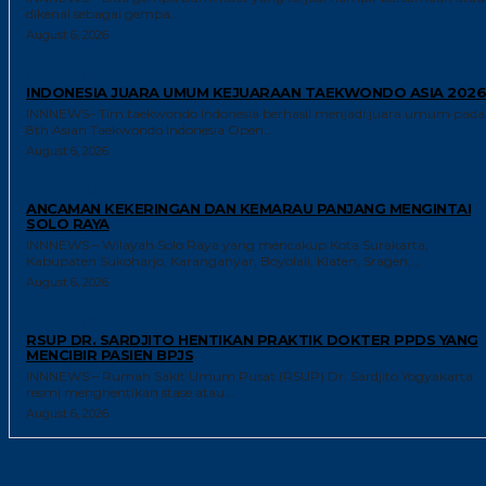
dikenal sebagai gempa...
August 6, 2026
GAYA HIDUP
INDONESIA JUARA UMUM KEJUARAAN TAEKWONDO ASIA 2026
INNNEWS– Tim taekwondo Indonesia berhasil menjadi juara umum pada
8th Asian Taekwondo Indonesia Open...
August 6, 2026
TRENDING
ANCAMAN KEKERINGAN DAN KEMARAU PANJANG MENGINTAI
SOLO RAYA
INNNEWS – Wilayah Solo Raya yang mencakup Kota Surakarta,
Kabupaten Sukoharjo, Karanganyar, Boyolali, Klaten, Sragen,...
August 6, 2026
TRENDING
RSUP DR. SARDJITO HENTIKAN PRAKTIK DOKTER PPDS YANG
MENCIBIR PASIEN BPJS
INNNEWS – Rumah Sakit Umum Pusat (RSUP) Dr. Sardjito Yogyakarta
resmi menghentikan stase atau...
August 6, 2026