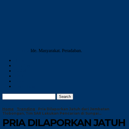
INN Indonesia
Ide. Masyarakat. Peradaban.
Home
Trending
Global
Riset
Opini
Gaya Hidup
Home
Trending
Pria Dilaporkan Jatuh dari Jembatan
Tlobongan, Tim SAR Lakukan Pencarian di Sungai...
PRIA DILAPORKAN JATUH