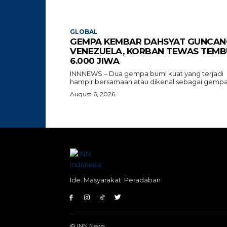
GLOBAL
GEMPA KEMBAR DAHSYAT GUNCAN
VENEZUELA, KORBAN TEWAS TEMB
6.000 JIWA
INNNEWS – Dua gempa bumi kuat yang terjadi
hampir bersamaan atau dikenal sebagai gempa.
August 6, 2026
Ide. Masyarakat. Peradaban
© INN News