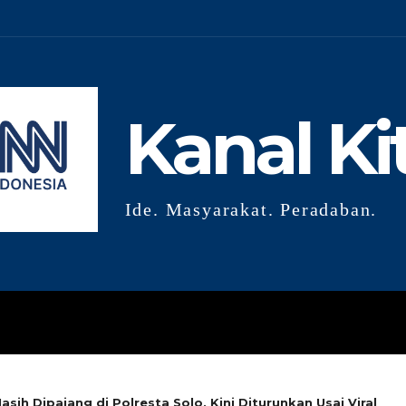
Kanal Ki
Ide. Masyarakat. Peradaban.
GLOBAL
RISET
OPINI
G
ih Dipajang di Polresta Solo, Kini Diturunkan Usai Viral