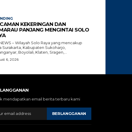
ENDING
CAMAN KEKERINGAN DAN
MARAU PANJANG MENGINTAI SOLO
YA
NEWS – Wilayah Solo Raya yang mencakup
a Surakarta, Kabupaten Sukoharjo,
nganyar, Boyolali, Klaten, Sragen,...
st 6, 2026
RLANGGANAN
k mendapatkan email berita terbaru kami
BERLANGGANAN