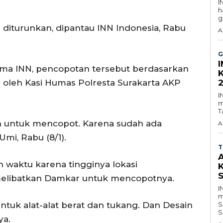
I
h
g
lah diturunkan, dipantau INN Indonesia, Rabu
A
G
erima INN, pencopotan tersebut berdasarkan
i oleh Kasi Humas Polresta Surakarta AKP
I
m
T
an untuk mencopot. Karena sudah ada
A
Umi, Rabu (8/1).
T
waktu karena tingginya lokasi
melibatkan Damkar untuk mencopotnya.
I
m
tuk alat-alat berat dan tukang. Dan Desain
S
S
ya.