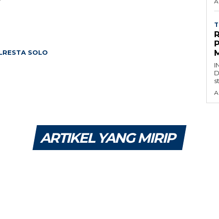
A
T
M
LRESTA SOLO
I
D
s
A
ARTIKEL YANG MIRIP