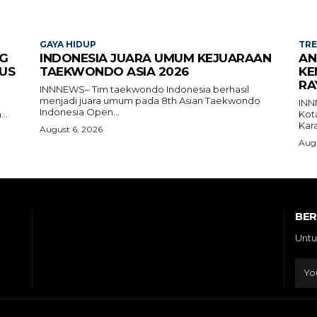
GAYA HIDUP
TR
G
INDONESIA JUARA UMUM KEJUARAAN
AN
US
TAEKWONDO ASIA 2026
KE
RA
INNNEWS– Tim taekwondo Indonesia berhasil
menjadi juara umum pada 8th Asian Taekwondo
INN
Indonesia Open...
..
Kot
Kara
August 6, 2026
Augu
BE
Untu