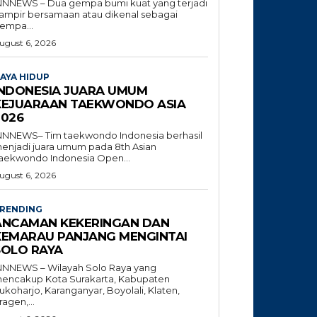
NNNEWS – Dua gempa bumi kuat yang terjadi
ampir bersamaan atau dikenal sebagai
empa...
ugust 6, 2026
AYA HIDUP
INDONESIA JUARA UMUM
KEJUARAAN TAEKWONDO ASIA
2026
NNNEWS– Tim taekwondo Indonesia berhasil
enjadi juara umum pada 8th Asian
aekwondo Indonesia Open...
ugust 6, 2026
RENDING
ANCAMAN KEKERINGAN DAN
KEMARAU PANJANG MENGINTAI
SOLO RAYA
NNNEWS – Wilayah Solo Raya yang
encakup Kota Surakarta, Kabupaten
ukoharjo, Karanganyar, Boyolali, Klaten,
ragen,...