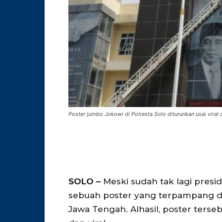
Poster jumbo Jokowi di Polresta Solo diturunkan usai viral 
SOLO –
Meski sudah tak lagi presi
sebuah poster yang terpampang di
Jawa Tengah. Alhasil, poster terse