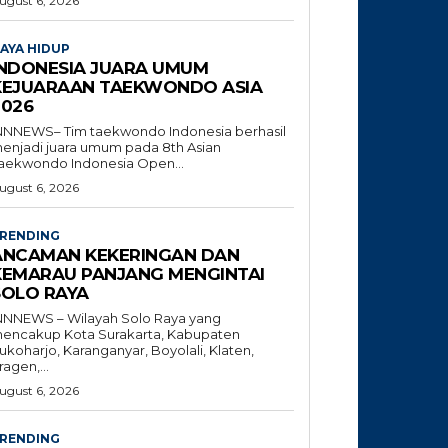
ugust 6, 2026
AYA HIDUP
INDONESIA JUARA UMUM
KEJUARAAN TAEKWONDO ASIA
2026
NNNEWS– Tim taekwondo Indonesia berhasil
enjadi juara umum pada 8th Asian
aekwondo Indonesia Open...
ugust 6, 2026
RENDING
ANCAMAN KEKERINGAN DAN
KEMARAU PANJANG MENGINTAI
SOLO RAYA
NNNEWS – Wilayah Solo Raya yang
encakup Kota Surakarta, Kabupaten
ukoharjo, Karanganyar, Boyolali, Klaten,
ragen,...
ugust 6, 2026
RENDING