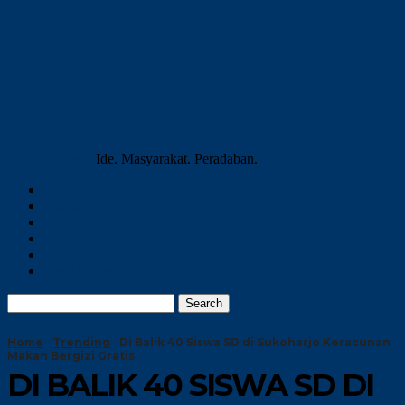
INN Indonesia
Ide. Masyarakat. Peradaban.
Home
Trending
Global
Riset
Opini
Gaya Hidup
Home
Trending
Di Balik 40 Siswa SD di Sukoharjo Keracunan
Makan Bergizi Gratis
DI BALIK 40 SISWA SD DI