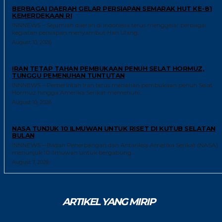
GAYA HIDUP
BERBAGAI DAERAH GELAR PERSIAPAN SEMARAK HUT KE-81
KEMERDEKAAN RI
INNNEWS – Sejumlah daerah di Indonesia terus menggelar berbagai
kegiatan persiapan menyambut Hari Ulang...
August 10, 2026
GLOBAL
IRAN TETAP TAHAN PEMBUKAAN PENUH SELAT HORMUZ,
TUNGGU PEMENUHAN TUNTUTAN
INNNEWS – Pemerintah Iran terus menahan pembukaan penuh Selat
Hormuz hingga Amerika Serikat memenuhi...
August 10, 2026
RISET
NASA TUNJUK 10 ILMUWAN UNTUK RISET DI KUTUB SELATAN
BULAN
INNNEWS – Badan Penerbangan dan Antariksa Amerika Serikat (NASA)
menunjuk 10 ilmuwan untuk bergabung...
August 7, 2026
ARTIKEL YANG MIRIP