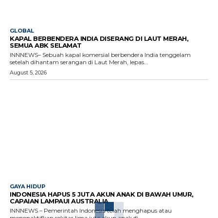
GLOBAL
KAPAL BERBENDERA INDIA DISERANG DI LAUT MERAH,
SEMUA ABK SELAMAT
INNNEWS– Sebuah kapal komersial berbendera India tenggelam
setelah dihantam serangan di Laut Merah, lepas...
August 5, 2026
GAYA HIDUP
INDONESIA HAPUS 5 JUTA AKUN ANAK DI BAWAH UMUR,
CAPAIAN LAMPAUI AUSTRALIA
INNNEWS – Pemerintah Indonesia telah menghapus atau
menonaktifkan sekitar lima juta akun anak di...