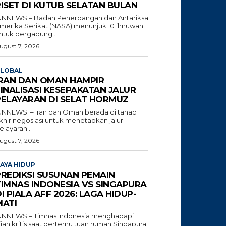
RISET DI KUTUB SELATAN BULAN
NNNEWS – Badan Penerbangan dan Antariksa
merika Serikat (NASA) menunjuk 10 ilmuwan
ntuk bergabung...
ugust 7, 2026
LOBAL
IRAN DAN OMAN HAMPIR
INALISASI KESEPAKATAN JALUR
PELAYARAN DI SELAT HORMUZ
NNNEWS – Iran dan Oman berada di tahap
khir negosiasi untuk menetapkan jalur
elayaran...
ugust 7, 2026
AYA HIDUP
PREDIKSI SUSUNAN PEMAIN
TIMNAS INDONESIA VS SINGAPURA
I PIALA AFF 2026: LAGA HIDUP-
MATI
NNNEWS – Timnas Indonesia menghadapi
jian kritis saat bertemu tuan rumah Singapura