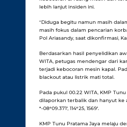
lebih lanjut insiden ini.
“Diduga begitu namun masih dalam p
masih fokus dalam pencarian korb
Pol Ariasandy, saat dikonfirmasi, Ka
Berdasarkan hasil penyelidikan awal
WITA, petugas mendengar dari kan
terjadi kebocoran mesin kapal. Pa
blackout atau listrik mati total.
Pada pukul 00.22 WITA, KMP Tunu
dilaporkan terbalik dan hanyut ke 
*-08°09.371′, 114°25, 1569′.
KMP Tunu Pratama Jaya melaju de