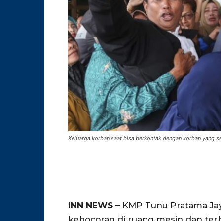
Keluarga korban saat bisa berkontak dengan korban yang se
INN NEWS –
KMP Tunu Pratama Jay
kebocoran di ruang mesin dan terbal