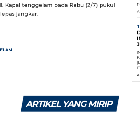
p
i. Kapal tenggelam pada Rabu (2/7) pukul
A
lepas jangkar.
T
GELAM
I
K
(
m
A
ARTIKEL YANG MIRIP