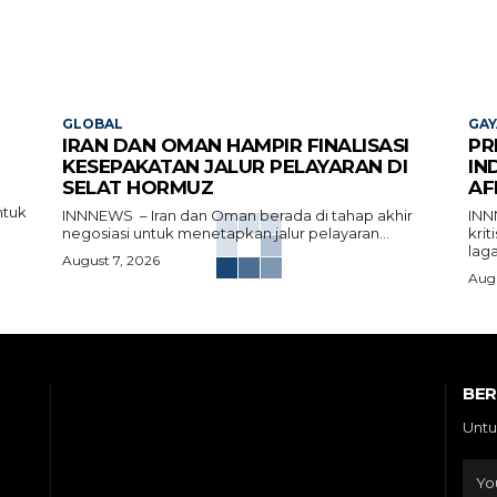
GLOBAL
GAY
IRAN DAN OMAN HAMPIR FINALISASI
PR
KESEPAKATAN JALUR PELAYARAN DI
IN
SELAT HORMUZ
AF
ntuk
INNNEWS – Iran dan Oman berada di tahap akhir
INN
negosiasi untuk menetapkan jalur pelayaran...
kri
laga
August 7, 2026
Augu
BE
Untu