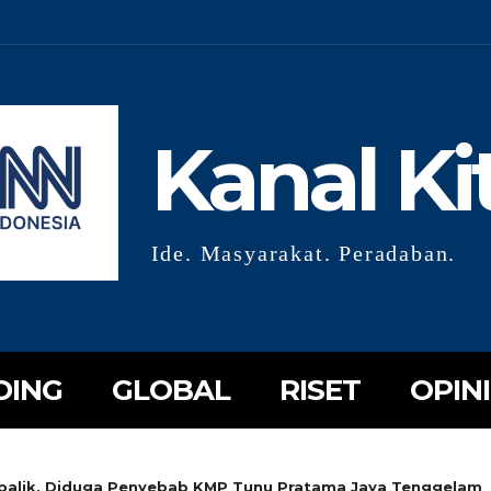
Kanal Ki
Ide. Masyarakat. Peradaban.
DING
GLOBAL
RISET
OPINI
balik, Diduga Penyebab KMP Tunu Pratama Jaya Tenggelam