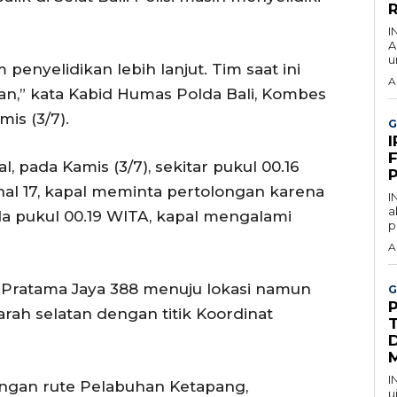
I
A
u
enyelidikan lebih lanjut. Tim saat ini
A
an,” kata Kabid Humas Polda Bali, Kombes
mis (3/7).
G
F
, pada Kamis (3/7), sekitar pukul 00.16
al 17, kapal meminta pertolongan karena
I
a
da pukul 00.19 WITA, kapal mengalami
p
A
 Pratama Jaya 388 menuju lokasi namun
G
arah selatan dengan titik Koordinat
D
I
ngan rute Pelabuhan Ketapang,
u