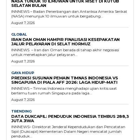
NASA TUNJUK 10 ILMUWAN UNTUK RISET DI KUTUB
SELATAN BULAN
INNNEWS – Badan Penerbangan dan Antariksa Amerika Serikat
(NASA) menunjuk 10 ilmuwan untuk bergabung...
August 7, 2026
GLOBAL
IRAN DAN OMAN HAMPIR FINALISASI KESEPAKATAN
JALUR PELAYARAN DI SELAT HORMUZ
INNNEWS – Iran dan Oman berada di tahap akhir negosiasi
untuk menetapkan jalur pelayaran...
August 7, 2026
GAYA HIDUP
PREDIKSI SUSUNAN PEMAIN TIMNAS INDONESIA VS
SINGAPURA DI PIALA AFF 2026: LAGA HIDUP-MATI
INNNEWS – Timnas Indonesia menghadapi ujian kritis saat
bertemu tuan rumah Singapura pada laga...
August 7, 2026
TRENDING
DATA DUKCAPIL: PENDUDUK INDONESIA TEMBUS 288,3
JUTA JIWA
INNNEWS– Direktorat Jenderal Kependudukan dan Pencatatan
Sipil (Dukcapil) Kementerian Dalam Negeri mencatat jumlah
penduduk...