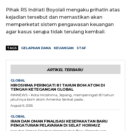
Pihak RS Indriati Boyolali mengaku prihatin atas
kejadian tersebut dan memastikan akan
memperketat sistem pengawasan keuangan
agar kasus serupa tidak terulang kembali.
TAGS
GELAPKAN DANA
KEUANGAN
STAF
ARTIKEL TERBARU
GLOBAL
HIROSHIMA PERINGATI 81 TAHUN BOM ATOM DI
TENGAH KETEGANGAN GLOBAL
INNNEWS – Kota Hiroshima, Jepang, memperingati 81 tahun
jatuhnya bom atom Amerika Serikat pada...
August 6, 2026
GLOBAL
IRAN DAN OMAN FINALISASI KESEPAKATAN BARU
PENGATURAN PELAYARAN DI SELAT HORMUZ
Iran dan Oman Finalisasi Kesepakatan Baru Pengaturan