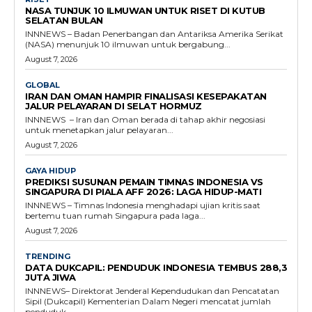
NASA TUNJUK 10 ILMUWAN UNTUK RISET DI KUTUB
SELATAN BULAN
INNNEWS – Badan Penerbangan dan Antariksa Amerika Serikat
(NASA) menunjuk 10 ilmuwan untuk bergabung...
August 7, 2026
GLOBAL
IRAN DAN OMAN HAMPIR FINALISASI KESEPAKATAN
JALUR PELAYARAN DI SELAT HORMUZ
INNNEWS – Iran dan Oman berada di tahap akhir negosiasi
untuk menetapkan jalur pelayaran...
August 7, 2026
GAYA HIDUP
PREDIKSI SUSUNAN PEMAIN TIMNAS INDONESIA VS
SINGAPURA DI PIALA AFF 2026: LAGA HIDUP-MATI
INNNEWS – Timnas Indonesia menghadapi ujian kritis saat
bertemu tuan rumah Singapura pada laga...
August 7, 2026
TRENDING
DATA DUKCAPIL: PENDUDUK INDONESIA TEMBUS 288,3
JUTA JIWA
INNNEWS– Direktorat Jenderal Kependudukan dan Pencatatan
Sipil (Dukcapil) Kementerian Dalam Negeri mencatat jumlah
penduduk...