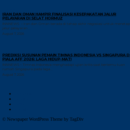
GLOBAL
IRAN DAN OMAN HAMPIR FINALISASI KESEPAKATAN JALUR
PELAYARAN DI SELAT HORMUZ
INNNEWS – Iran dan Oman berada di tahap akhir negosiasi untuk meneta
jalur pelayaran...
August 7, 2026
GAYA HIDUP
PREDIKSI SUSUNAN PEMAIN TIMNAS INDONESIA VS SINGAPURA D
PIALA AFF 2026: LAGA HIDUP-MATI
INNNEWS – Timnas Indonesia menghadapi ujian kritis saat bertemu tuan
rumah Singapura pada laga...
August 7, 2026
Facebook
Instagram
Twitter
Youtube
© Newspaper WordPress Theme by TagDiv