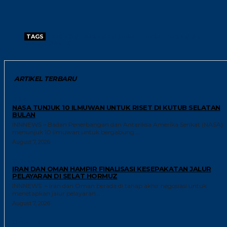
TAGS
EKONOMI KUBA MEMBURUK
KUBA
KUBA MISKIN
MAKAN GRATIS
ARTIKEL TERBARU
RISET
NASA TUNJUK 10 ILMUWAN UNTUK RISET DI KUTUB SELATAN
BULAN
INNNEWS – Badan Penerbangan dan Antariksa Amerika Serikat (NASA)
menunjuk 10 ilmuwan untuk bergabung...
August 7, 2026
GLOBAL
IRAN DAN OMAN HAMPIR FINALISASI KESEPAKATAN JALUR
PELAYARAN DI SELAT HORMUZ
INNNEWS – Iran dan Oman berada di tahap akhir negosiasi untuk
menetapkan jalur pelayaran...
August 7, 2026
GAYA HIDUP