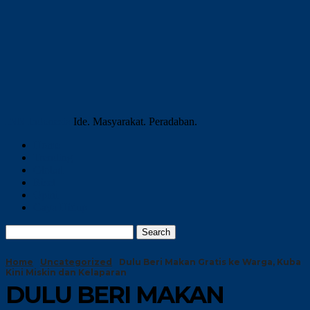
INN Indonesia
Ide. Masyarakat. Peradaban.
Home
Trending
Global
Riset
Opini
Gaya Hidup
Home
Uncategorized
Dulu Beri Makan Gratis ke Warga, Kuba
Kini Miskin dan Kelaparan
DULU BERI MAKAN