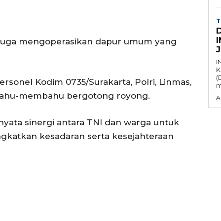
T
a juga mengoperasikan dapur umum yang
I
K
(
ersonel Kodim 0735/Surakarta, Polri, Linmas,
m
 bahu-membahu bergotong royong.
A
yata sinergi antara TNI dan warga untuk
katkan kesadaran serta kesejahteraan