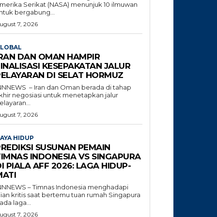
merika Serikat (NASA) menunjuk 10 ilmuwan
ntuk bergabung...
ugust 7, 2026
LOBAL
IRAN DAN OMAN HAMPIR
INALISASI KESEPAKATAN JALUR
PELAYARAN DI SELAT HORMUZ
NNNEWS – Iran dan Oman berada di tahap
khir negosiasi untuk menetapkan jalur
elayaran...
ugust 7, 2026
AYA HIDUP
PREDIKSI SUSUNAN PEMAIN
TIMNAS INDONESIA VS SINGAPURA
I PIALA AFF 2026: LAGA HIDUP-
MATI
NNNEWS – Timnas Indonesia menghadapi
jian kritis saat bertemu tuan rumah Singapura
ada laga...
ugust 7, 2026