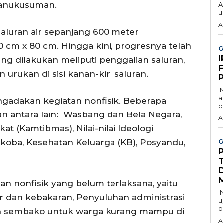
Danukusuman.
A
u
A
aluran air sepanjang 600 meter
cm x 80 cm. Hingga kini, progresnya telah
G
g dilakukan meliputi penggalian saluran,
F
urukan di sisi kanan-kiri saluran.
I
a
ngadakan kegiatan nonfisik. Beberapa
p
n antara lain: Wasbang dan Bela Negara,
A
 (Kamtibmas), Nilai-nilai Ideologi
koba, Kesehatan Keluarga (KB), Posyandu,
G
D
an nonfisik yang belum terlaksana, yaitu
I
r dan kebakaran, Penyuluhan administrasi
u
p
 sembako untuk warga kurang mampu di
A