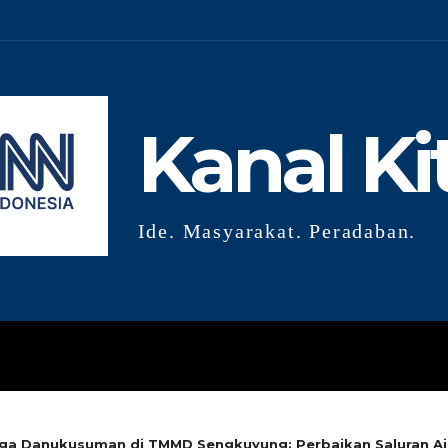
Kanal Ki
Ide. Masyarakat. Peradaban.
GLOBAL
RISET
OPINI
G
ga Danukusuman di TMMD Sengkuyung: Perbaikan Saluran Air