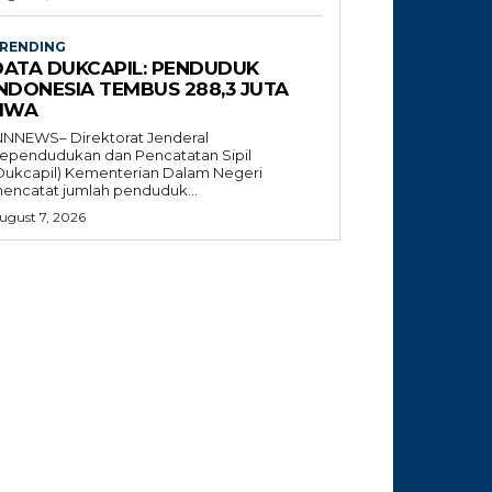
RENDING
DATA DUKCAPIL: PENDUDUK
INDONESIA TEMBUS 288,3 JUTA
JIWA
NNNEWS– Direktorat Jenderal
ependudukan dan Pencatatan Sipil
Dukcapil) Kementerian Dalam Negeri
encatat jumlah penduduk...
ugust 7, 2026