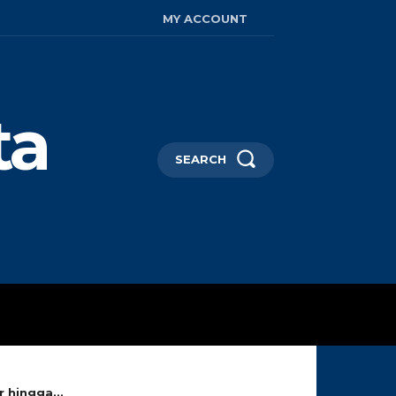
MY ACCOUNT
ta
SEARCH
AYA HIDUP
MORE
 hingga...