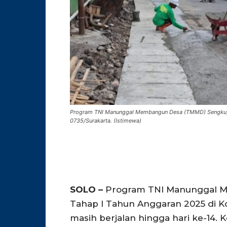
Program TNI Manunggal Membangun Desa (TMMD) Sengkuyu
0735/Surakarta. (Istimewa)
SOLO –
Program TNI Manunggal 
Tahap I Tahun Anggaran 2025 di Ko
masih berjalan hingga hari ke-14. 