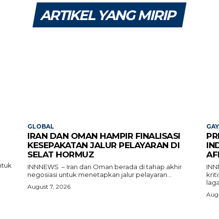
ARTIKEL YANG MIRIP
GLOBAL
GAY
IRAN DAN OMAN HAMPIR FINALISASI
PR
KESEPAKATAN JALUR PELAYARAN DI
IN
SELAT HORMUZ
AF
ntuk
INNNEWS – Iran dan Oman berada di tahap akhir
INN
negosiasi untuk menetapkan jalur pelayaran...
kri
laga
August 7, 2026
Augu