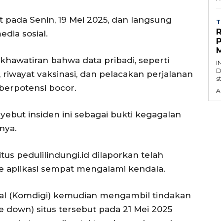
t pada Senin, 19 Mei 2025, dan langsung
T
dia sosial.
M
awatiran bahwa data pribadi, seperti
I
D
iwayat vaksinasi, dan pelacakan perjalanan
s
berpotensi bocor.
A
ut insiden ini sebagai bukti kegagalan
nya.
tus pedulilindungi.id dilaporkan telah
e aplikasi sempat mengalami kendala.
al (Komdigi) kemudian mengambil tindakan
 down) situs tersebut pada 21 Mei 2025