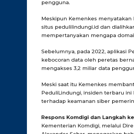
pengguna.
Meskipun Kemenkes menyatakan ba
situs pedulilindungi.id dan dialihk
mempertanyakan mengapa domain t
Sebelumnya, pada 2022, aplikasi Pe
kebocoran data oleh peretas bern
mengakses 3,2 miliar data penggu
Meski saat itu Kemenkes membanta
PeduliLindungi, insiden terbaru i
terhadap keamanan siber pemerin
Respons Komdigi dan Langkah k
Kementerian Komdigi, melalui Dir
Alexander Sabar, menegaskan bahw