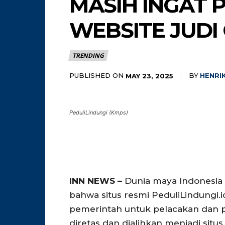
MASIH INGAT P
WEBSITE JUDI
TRENDING
PUBLISHED ON
BY
HENRI
MAY 23, 2025
PeduliLindungi (Kmps)
INN NEWS –
Dunia maya Indonesia
bahwa situs resmi PeduliLindungi.
pemerintah untuk pelacakan dan 
diretas dan dialihkan menjadi situs 