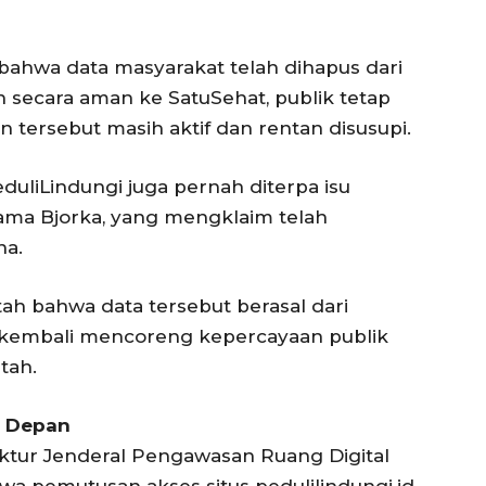
hwa data masyarakat telah dihapus dari
an secara aman ke SatuSehat, publik tetap
ersebut masih aktif dan rentan disusupi.
duliLindungi juga pernah diterpa isu
ama Bjorka, yang mengklaim telah
na.
h bahwa data tersebut berasal dari
ni kembali mencoreng kepercayaan publik
tah.
e Depan
ektur Jenderal Pengawasan Ruang Digital
a pemutusan akses situs pedulilindungi.id