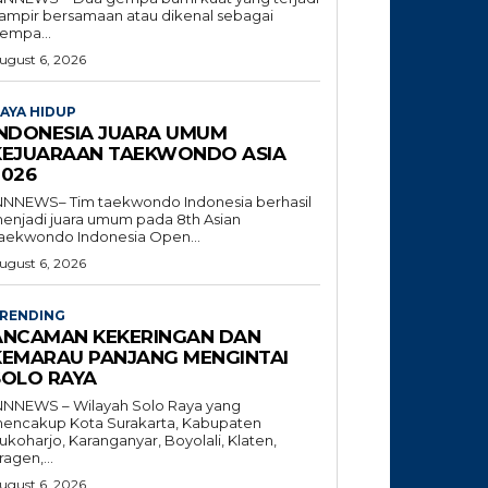
ampir bersamaan atau dikenal sebagai
empa...
ugust 6, 2026
AYA HIDUP
INDONESIA JUARA UMUM
KEJUARAAN TAEKWONDO ASIA
2026
NNNEWS– Tim taekwondo Indonesia berhasil
enjadi juara umum pada 8th Asian
aekwondo Indonesia Open...
ugust 6, 2026
RENDING
ANCAMAN KEKERINGAN DAN
KEMARAU PANJANG MENGINTAI
SOLO RAYA
NNNEWS – Wilayah Solo Raya yang
encakup Kota Surakarta, Kabupaten
ukoharjo, Karanganyar, Boyolali, Klaten,
ragen,...
ugust 6, 2026