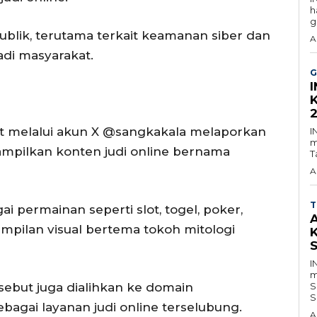
h
g
ublik, terutama terkait keamanan siber dan
A
adi masyarakat.
G
et melalui akun X @sangkakala melaporkan
I
m
ampilkan konten judi online bernama
T
A
T
 permainan seperti slot, togel, poker,
mpilan visual bertema tokoh mitologi
I
m
sebut juga dialihkan ke domain
S
S
ebagai layanan judi online terselubung.
A