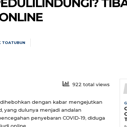
EDULILINDUNGI? TIBA
 ONLINE
K TOATUBUN
922 total views
 dihebohkan dengan kabar mengejutkan
G
id, yang dulunya menjadi andalan
pencegahan penyebaran COVID-19, diduga
judi online.
I