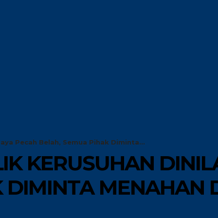
G
GLOBAL
RISET
OPINI
paya Pecah Belah, Semua Pihak Diminta...
LIK KERUSUHAN DINIL
 DIMINTA MENAHAN D