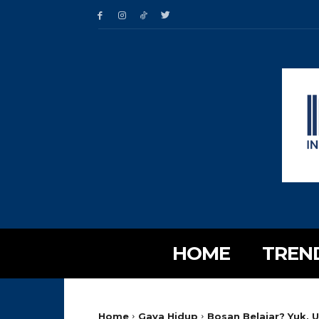
HOME
TREN
Home
Gaya Hidup
Bosan Belajar? Yuk, U