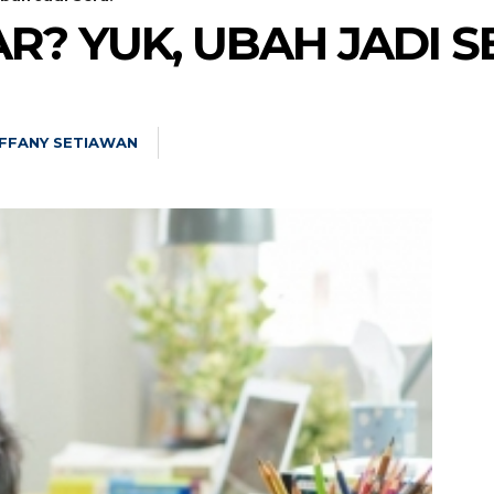
R? YUK, UBAH JADI S
IFFANY SETIAWAN