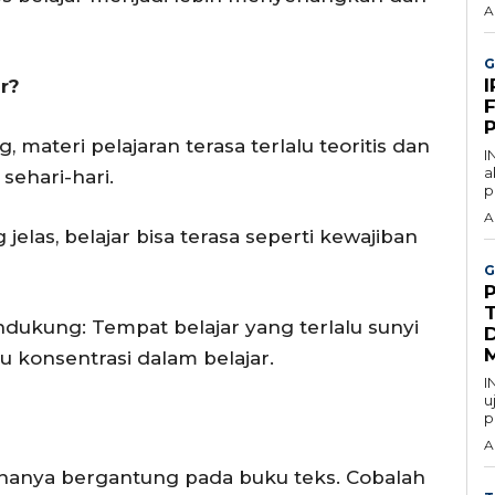
A
G
r?
F
ateri pelajaran terasa terlalu teoritis dan
I
a
ehari-hari.
p
A
jelas, belajar bisa terasa seperti kewajiban
G
dukung: Tempat belajar yang terlalu sunyi
D
u konsentrasi dalam belajar.
I
u
p
A
 hanya bergantung pada buku teks. Cobalah