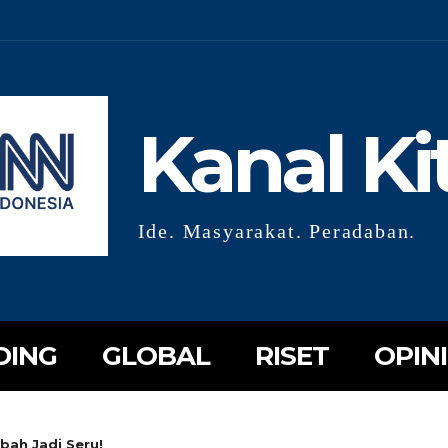
Kanal Ki
Ide. Masyarakat. Peradaban.
DING
GLOBAL
RISET
OPINI
bah Jadi Seru!