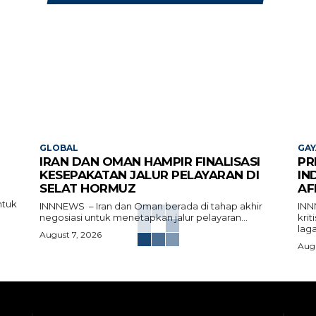
GLOBAL
GAY
IRAN DAN OMAN HAMPIR FINALISASI
PR
KESEPAKATAN JALUR PELAYARAN DI
IN
SELAT HORMUZ
AF
ntuk
INNNEWS – Iran dan Oman berada di tahap akhir
INN
negosiasi untuk menetapkan jalur pelayaran...
kri
laga
August 7, 2026
Augu