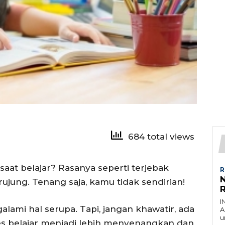
684 total views
aat belajar? Rasanya seperti terjebak
R
ujung. Tenang saja, kamu tidak sendirian!
I
ami hal serupa. Tapi, jangan khawatir, ada
A
u
s belajar menjadi lebih menyenangkan dan