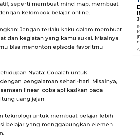
T
reatif, seperti membuat mind map, membuat
dengan kelompok belajar online.
I
angkan: Jangan terlalu kaku dalam membuat
K
(
ahat dan kegiatan yang kamu sukai. Misalnya,
m
kamu bisa menonton episode favoritmu
A
ehidupan Nyata: Cobalah untuk
engan pengalaman sehari-hari. Misalnya,
samaan linear, coba aplikasikan pada
itung uang jajan.
n teknologi untuk membuat belajar lebih
asi belajar yang menggabungkan elemen
n.