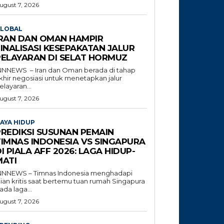
ugust 7, 2026
LOBAL
IRAN DAN OMAN HAMPIR
INALISASI KESEPAKATAN JALUR
PELAYARAN DI SELAT HORMUZ
NNNEWS – Iran dan Oman berada di tahap
khir negosiasi untuk menetapkan jalur
elayaran...
ugust 7, 2026
AYA HIDUP
PREDIKSI SUSUNAN PEMAIN
TIMNAS INDONESIA VS SINGAPURA
I PIALA AFF 2026: LAGA HIDUP-
MATI
NNNEWS – Timnas Indonesia menghadapi
jian kritis saat bertemu tuan rumah Singapura
ada laga...
ugust 7, 2026