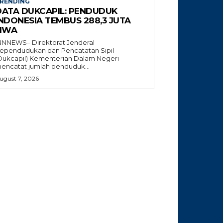
RENDING
DATA DUKCAPIL: PENDUDUK
INDONESIA TEMBUS 288,3 JUTA
JIWA
NNNEWS– Direktorat Jenderal
ependudukan dan Pencatatan Sipil
Dukcapil) Kementerian Dalam Negeri
encatat jumlah penduduk...
ugust 7, 2026